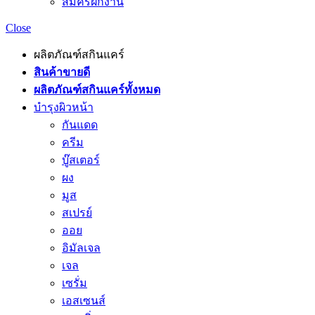
สมัครฝึกงาน
Close
ผลิตภัณฑ์สกินแคร์
สินค้าขายดี
ผลิตภัณฑ์สกินแคร์ทั้งหมด
บำรุงผิวหน้า
กันแดด
ครีม
บู๊สเตอร์
ผง
มูส
สเปรย์
ออย
อิมัลเจล
เจล
เซรั่ม
เอสเซนส์