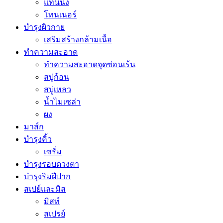
แทนนิ่ง
โทนเนอร์
บำรุงผิวกาย
เสริมสร้างกล้ามเนื้อ
ทำความสะอาด
ทำความสะอาดจุดซ่อนเร้น
สบู่ก้อน
สบู่เหลว
น้ำไมเซล่า
ผง
มาส์ก
บำรุงคิ้ว
เซรั่ม
บำรุงรอบดวงตา
บำรุงริมฝีปาก
สเปย์และมิส
มิสท์
สเปรย์