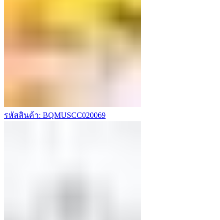
รหัสสินค้า: BQMUSCC020069