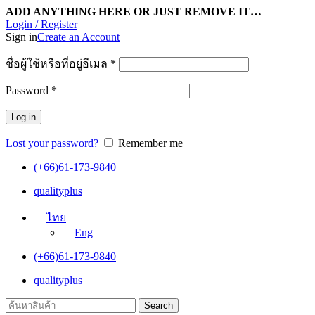
ADD ANYTHING HERE OR JUST REMOVE IT…
Login / Register
Sign in
Create an Account
ชื่อผู้ใช้หรือที่อยู่อีเมล
*
Password
*
Log in
Lost your password?
Remember me
(+66)61-173-9840
qualityplus
ไทย
Eng
(+66)61-173-9840
qualityplus
Search