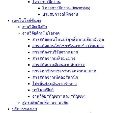
โครงการฝึกงาน
โครงการฝึกงาน (Internship)
ประสบการณ์ ฝึกงาน
เทคโนโลยีขั้นสูง
งานวิจัยเชิงลึก
งานวิจัยด้านไบโอเทค
สารสกัดแซนโทนบริสุทธิ์จากเปลือกมังคุด
สารสกัดแอนโทไซยานินจากข้าวโพดม่วง
สารสกัดงานวิจัยจากหมาก
สารสกัดจากเมล็ดมะม่วง
สารสกัดบรอมีเลนจากสับปะรด
สารออกซีเรสเวอราทรอลจากมะหาด
สารสกัดจากเห็ดออร์แกนิก
โปรตีนอัลบูมินจากรำข้าว
นาโนสเฟียส์
งานวิจัย “กัญชา” และ “กัญชง”
สูตรผลิตภัณฑ์ด้านงานวิจัย
บริการของเรา