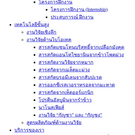
โครงการฝึกงาน
โครงการฝึกงาน (Internship)
ประสบการณ์ ฝึกงาน
เทคโนโลยีขั้นสูง
งานวิจัยเชิงลึก
งานวิจัยด้านไบโอเทค
สารสกัดแซนโทนบริสุทธิ์จากเปลือกมังคุด
สารสกัดแอนโทไซยานินจากข้าวโพดม่วง
สารสกัดงานวิจัยจากหมาก
สารสกัดจากเมล็ดมะม่วง
สารสกัดบรอมีเลนจากสับปะรด
สารออกซีเรสเวอราทรอลจากมะหาด
สารสกัดจากเห็ดออร์แกนิก
โปรตีนอัลบูมินจากรำข้าว
นาโนสเฟียส์
งานวิจัย “กัญชา” และ “กัญชง”
สูตรผลิตภัณฑ์ด้านงานวิจัย
บริการของเรา