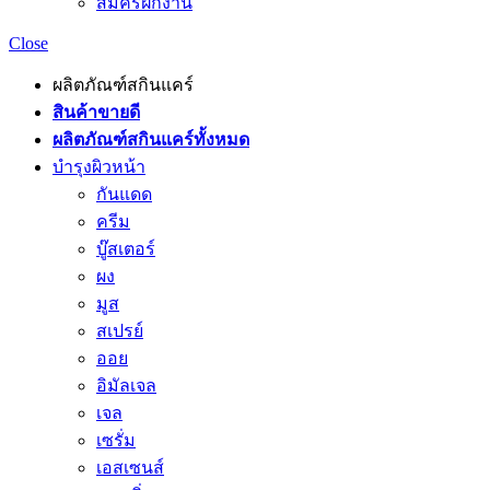
สมัครฝึกงาน
Close
ผลิตภัณฑ์สกินแคร์
สินค้าขายดี
ผลิตภัณฑ์สกินแคร์ทั้งหมด
บำรุงผิวหน้า
กันแดด
ครีม
บู๊สเตอร์
ผง
มูส
สเปรย์
ออย
อิมัลเจล
เจล
เซรั่ม
เอสเซนส์