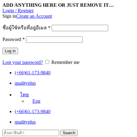
ADD ANYTHING HERE OR JUST REMOVE IT…
Login / Register
Sign in
Create an Account
ชื่อผู้ใช้หรือที่อยู่อีเมล
*
Password
*
Log in
Lost your password?
Remember me
(+66)61-173-9840
qualityplus
ไทย
Eng
(+66)61-173-9840
qualityplus
Search