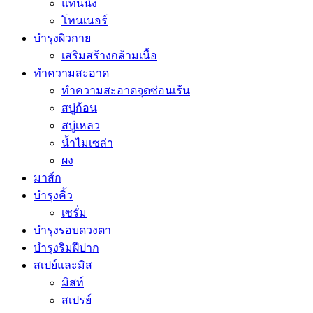
แทนนิ่ง
โทนเนอร์
บำรุงผิวกาย
เสริมสร้างกล้ามเนื้อ
ทำความสะอาด
ทำความสะอาดจุดซ่อนเร้น
สบู่ก้อน
สบู่เหลว
น้ำไมเซล่า
ผง
มาส์ก
บำรุงคิ้ว
เซรั่ม
บำรุงรอบดวงตา
บำรุงริมฝีปาก
สเปย์และมิส
มิสท์
สเปรย์