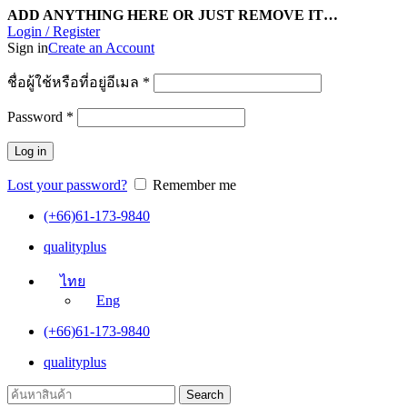
ADD ANYTHING HERE OR JUST REMOVE IT…
Login / Register
Sign in
Create an Account
ชื่อผู้ใช้หรือที่อยู่อีเมล
*
Password
*
Log in
Lost your password?
Remember me
(+66)61-173-9840
qualityplus
ไทย
Eng
(+66)61-173-9840
qualityplus
Search