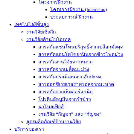
โครงการฝึกงาน
โครงการฝึกงาน (Internship)
ประสบการณ์ ฝึกงาน
เทคโนโลยีขั้นสูง
งานวิจัยเชิงลึก
งานวิจัยด้านไบโอเทค
สารสกัดแซนโทนบริสุทธิ์จากเปลือกมังคุด
สารสกัดแอนโทไซยานินจากข้าวโพดม่วง
สารสกัดงานวิจัยจากหมาก
สารสกัดจากเมล็ดมะม่วง
สารสกัดบรอมีเลนจากสับปะรด
สารออกซีเรสเวอราทรอลจากมะหาด
สารสกัดจากเห็ดออร์แกนิก
โปรตีนอัลบูมินจากรำข้าว
นาโนสเฟียส์
งานวิจัย “กัญชา” และ “กัญชง”
สูตรผลิตภัณฑ์ด้านงานวิจัย
บริการของเรา