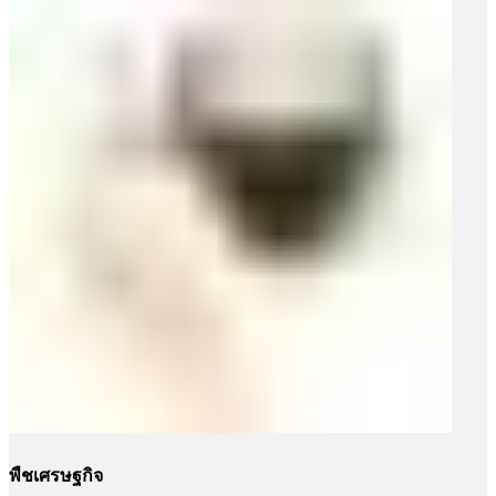
พืชเศรษฐกิจ