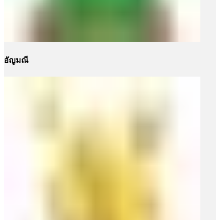
อัญมณี