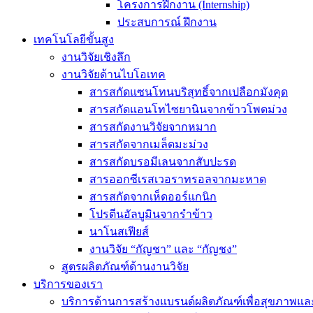
โครงการฝึกงาน (Internship)
ประสบการณ์ ฝึกงาน
เทคโนโลยีขั้นสูง
งานวิจัยเชิงลึก
งานวิจัยด้านไบโอเทค
สารสกัดแซนโทนบริสุทธิ์จากเปลือกมังคุด
สารสกัดแอนโทไซยานินจากข้าวโพดม่วง
สารสกัดงานวิจัยจากหมาก
สารสกัดจากเมล็ดมะม่วง
สารสกัดบรอมีเลนจากสับปะรด
สารออกซีเรสเวอราทรอลจากมะหาด
สารสกัดจากเห็ดออร์แกนิก
โปรตีนอัลบูมินจากรำข้าว
นาโนสเฟียส์
งานวิจัย “กัญชา” และ “กัญชง”
สูตรผลิตภัณฑ์ด้านงานวิจัย
บริการของเรา
บริการด้านการสร้างแบรนด์ผลิตภัณฑ์เพื่อสุขภาพ