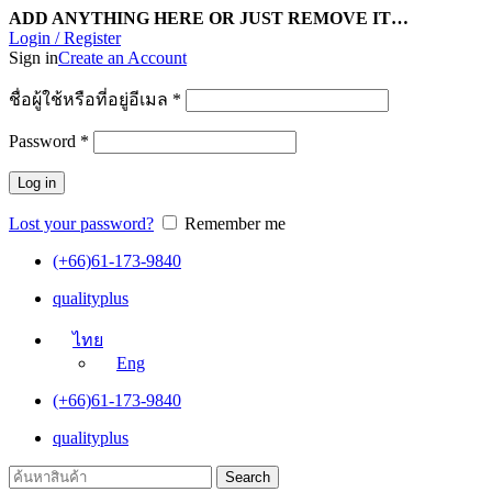
ADD ANYTHING HERE OR JUST REMOVE IT…
Login / Register
Sign in
Create an Account
ชื่อผู้ใช้หรือที่อยู่อีเมล
*
Password
*
Log in
Lost your password?
Remember me
(+66)61-173-9840
qualityplus
ไทย
Eng
(+66)61-173-9840
qualityplus
Search