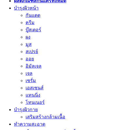
ผลิตภัณฑ์สกินแคร์ทั้งหมด
บำรุงผิวหน้า
กันแดด
ครีม
บู๊สเตอร์
ผง
มูส
สเปรย์
ออย
อิมัลเจล
เจล
เซรั่ม
เอสเซนส์
แทนนิ่ง
โทนเนอร์
บำรุงผิวกาย
เสริมสร้างกล้ามเนื้อ
ทำความสะอาด