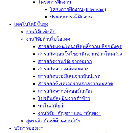
โครงการฝึกงาน
โครงการฝึกงาน (Internship)
ประสบการณ์ ฝึกงาน
เทคโนโลยีขั้นสูง
งานวิจัยเชิงลึก
งานวิจัยด้านไบโอเทค
สารสกัดแซนโทนบริสุทธิ์จากเปลือกมังคุด
สารสกัดแอนโทไซยานินจากข้าวโพดม่วง
สารสกัดงานวิจัยจากหมาก
สารสกัดจากเมล็ดมะม่วง
สารสกัดบรอมีเลนจากสับปะรด
สารออกซีเรสเวอราทรอลจากมะหาด
สารสกัดจากเห็ดออร์แกนิก
โปรตีนอัลบูมินจากรำข้าว
นาโนสเฟียส์
งานวิจัย “กัญชา” และ “กัญชง”
สูตรผลิตภัณฑ์ด้านงานวิจัย
บริการของเรา