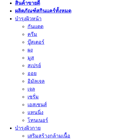
สินค้าขายดี
ผลิตภัณฑ์สกินแคร์ทั้งหมด
บำรุงผิวหน้า
กันแดด
ครีม
บู๊สเตอร์
ผง
มูส
สเปรย์
ออย
อิมัลเจล
เจล
เซรั่ม
เอสเซนส์
แทนนิ่ง
โทนเนอร์
บำรุงผิวกาย
เสริมสร้างกล้ามเนื้อ