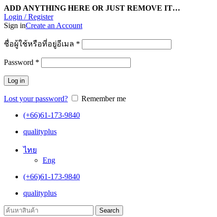
ADD ANYTHING HERE OR JUST REMOVE IT…
Login / Register
Sign in
Create an Account
ชื่อผู้ใช้หรือที่อยู่อีเมล
*
Password
*
Log in
Lost your password?
Remember me
(+66)61-173-9840
qualityplus
ไทย
Eng
(+66)61-173-9840
qualityplus
Search