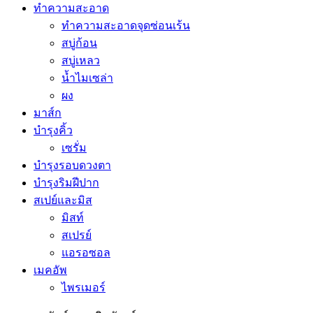
ทำความสะอาด
ทำความสะอาดจุดซ่อนเร้น
สบู่ก้อน
สบู่เหลว
น้ำไมเซล่า
ผง
มาส์ก
บำรุงคิ้ว
เซรั่ม
บำรุงรอบดวงตา
บำรุงริมฝีปาก
สเปย์และมิส
มิสท์
สเปรย์
แอรอซอล
เมคอัพ
ไพรเมอร์