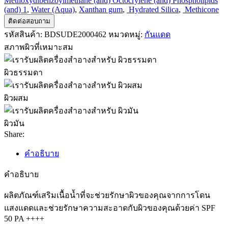
Methoxydibenzoylmethane (and) Octocrylene (and) Phospholipids
(and) 1
,
Water (Aqua)
,
Xanthan gum
,
Hydrated Silica
,
Methicone
ติดต่อสอบถาม
รหัสสินค้า:
BDSUDE2000462
หมวดหมู่:
กันแดด
สภาพผิวที่เหมาะสม
ผิวธรรมดา
ผิวผสม
ผิวมัน
Share:
คำอธิบาย
คำอธิบาย
ผลิตภัณฑ์เสริมเนื้อน้ำที่จะช่วยรักษาผิวของคุณจากการโดน
แสงแดดและช่วยรักษาความสะอาดกับผิวของคุณด้วยค่า SPF
50 PA ++++