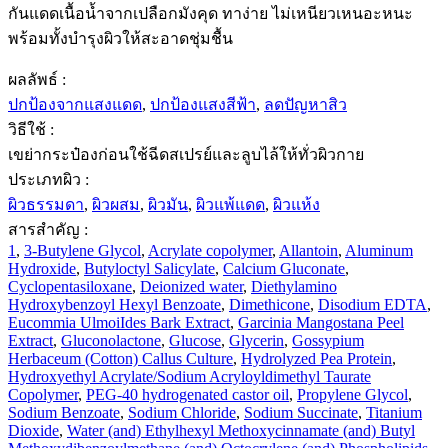
กันแดดเนื้อน้ำจากเปลือกมังคุด ทาง่าย ไม่เหนียวเหนอะหนะ
พร้อมทั้งบำรุงผิวให้สะอาดชุ่มชื้น
ผลลัพธ์ :
ปกป้องจากแสงแดด
,
ปกป้องแสงสีฟ้า
,
ลดปัญหาสิว
วิธีใช้ :
เขย่ากระป๋องก่อนใช้ฉีดสเปรย์และลูบไล้ให้ทั่วผิวกาย
ประเภทผิว :
ผิวธรรมดา
,
ผิวผสม
,
ผิวมัน
,
ผิวแพ้แดด
,
ผิวแห้ง
สารสำคัญ :
1
,
3-Butylene Glycol
,
Acrylate copolymer
,
Allantoin
,
Aluminum
Hydroxide
,
Butyloctyl Salicylate
,
Calcium Gluconate
,
Cyclopentasiloxane
,
Deionized water
,
Diethylamino
Hydroxybenzoyl Hexyl Benzoate
,
Dimethicone
,
Disodium EDTA
,
Eucommia UlmoiIdes Bark Extract
,
Garcinia Mangostana Peel
Extract
,
Gluconolactone
,
Glucose
,
Glycerin
,
Gossypium
Herbaceum (Cotton) Callus Culture
,
Hydrolyzed Pea Protein
,
Hydroxyethyl Acrylate/Sodium Acryloyldimethyl Taurate
Copolymer
,
PEG-40 hydrogenated castor oil
,
Propylene Glycol
,
Sodium Benzoate
,
Sodium Chloride
,
Sodium Succinate
,
Titanium
Dioxide
,
Water (and) Ethylhexyl Methoxycinnamate (and) Butyl