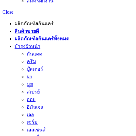
สมัครฝึกงาน
Close
ผลิตภัณฑ์สกินแคร์
สินค้าขายดี
ผลิตภัณฑ์สกินแคร์ทั้งหมด
บำรุงผิวหน้า
กันแดด
ครีม
บู๊สเตอร์
ผง
มูส
สเปรย์
ออย
อิมัลเจล
เจล
เซรั่ม
เอสเซนส์