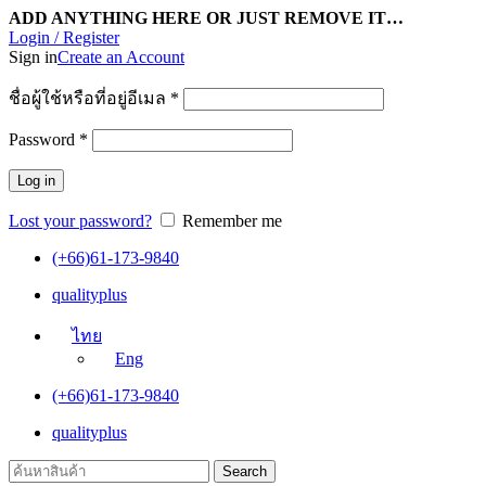
ADD ANYTHING HERE OR JUST REMOVE IT…
Login / Register
Sign in
Create an Account
ชื่อผู้ใช้หรือที่อยู่อีเมล
*
Password
*
Log in
Lost your password?
Remember me
(+66)61-173-9840
qualityplus
ไทย
Eng
(+66)61-173-9840
qualityplus
Search