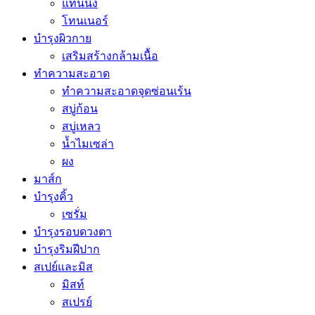
แทนนิ่ง
โทนเนอร์
บำรุงผิวกาย
เสริมสร้างกล้ามเนื้อ
ทำความสะอาด
ทำความสะอาดจุดซ่อนเร้น
สบู่ก้อน
สบู่เหลว
น้ำไมเซล่า
ผง
มาส์ก
บำรุงคิ้ว
เซรั่ม
บำรุงรอบดวงตา
บำรุงริมฝีปาก
สเปย์และมิส
มิสท์
สเปรย์