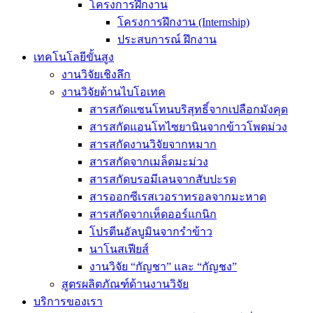
โครงการฝึกงาน
โครงการฝึกงาน (Internship)
ประสบการณ์ ฝึกงาน
เทคโนโลยีขั้นสูง
งานวิจัยเชิงลึก
งานวิจัยด้านไบโอเทค
สารสกัดแซนโทนบริสุทธิ์จากเปลือกมังคุด
สารสกัดแอนโทไซยานินจากข้าวโพดม่วง
สารสกัดงานวิจัยจากหมาก
สารสกัดจากเมล็ดมะม่วง
สารสกัดบรอมีเลนจากสับปะรด
สารออกซีเรสเวอราทรอลจากมะหาด
สารสกัดจากเห็ดออร์แกนิก
โปรตีนอัลบูมินจากรำข้าว
นาโนสเฟียส์
งานวิจัย “กัญชา” และ “กัญชง”
สูตรผลิตภัณฑ์ด้านงานวิจัย
บริการของเรา