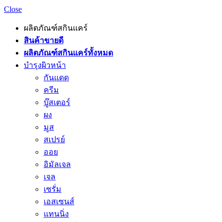
Close
ผลิตภัณฑ์สกินแคร์
สินค้าขายดี
ผลิตภัณฑ์สกินแคร์ทั้งหมด
บำรุงผิวหน้า
กันแดด
ครีม
บู๊สเตอร์
ผง
มูส
สเปรย์
ออย
อิมัลเจล
เจล
เซรั่ม
เอสเซนส์
แทนนิ่ง