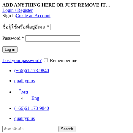
ADD ANYTHING HERE OR JUST REMOVE IT…
Login / Register
Sign in
Create an Account
ชื่อผู้ใช้หรือที่อยู่อีเมล
*
Password
*
Log in
Lost your password?
Remember me
(+66)61-173-9840
qualityplus
ไทย
Eng
(+66)61-173-9840
qualityplus
Search