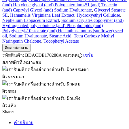
(and) Hexylene glycol (and) Polyquaternium-51 (and) Triacetin
(and) Caprylyl Glycol (and) Sodium Hyaluronate
,
Glyceryl Stearate
SE
,
Hamamelis Virginiana Leaf Extract
,
Hydroxyethyl Cellulose
,
Nephelium Lappaceum Extract
,
Sodium acrylates copolymer (and)
Hydrogenated polyisobutene (and) Phospholipids (and)
Polyglyceryl-10 stearate (and) Helianthus annuus (sunflower) seed
oil
,
Sodium Hyaluronate
,
Stearic Acid
,
Tetra Carboxy Methyl
Naringenin Chalcone
,
Tocopheryl Acetate
ติดต่อสอบถาม
รหัสสินค้า:
BDACDE170280A
หมวดหมู่:
เซรั่ม
สภาพผิวที่เหมาะสม
ผิวธรรมดา
ผิวผสม
ผิวแห้ง
Share:
คำอธิบาย