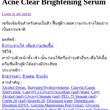
Acne Clear Brightening Serum
Login to see prices
เซรั่มเข้มข้นสำหรับคนเป็นสิว ฟื้นฟูผิว เผยความกระจ่างใสอย่าง
เป็นธรรมชาติ
ผลลัพธ์ :
ผิวกระจ่างใส
,
เพิ่มความชุ่มชื้น
วิธีใช้ :
ทาบำรุงผิวหน้าทั้ง เช้า-เย็น ก่อนใช้ครีมบำรุงตัวอื่นๆ เพื่อให้เนื้อ
ครีมซึมลึกสู่ผิวได้อย่างมีประสิทธ
ประเภทผิว :
ผิวธรรมดา
,
ผิวผสม
,
ผิวแห้ง
สารสำคัญ :
Alcohol Denat.
,
Butylated Hydroxytoluene
,
Caprylic/Capric
Triglyceride
,
Caprylyl 2-Glyceryl Ascorbate (and) Water
,
Cetyl
Alcohol (and) Glyceryl Stearate (and) PEG-75 Stearate (and)
Ceteth-20 (and) Steareth-20
,
Deionized water
,
Dimethicone
,
Disodium EDTA
,
Garcinia Mangostana Peel Extract
,
Glycerin
,
Glycerin (and) Water (and) Sodium PCA (and) Urea (and) Trehalose