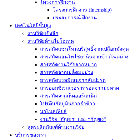
โครงการฝึกงาน
โครงการฝึกงาน (Internship)
ประสบการณ์ ฝึกงาน
เทคโนโลยีขั้นสูง
งานวิจัยเชิงลึก
งานวิจัยด้านไบโอเทค
สารสกัดแซนโทนบริสุทธิ์จากเปลือกมังคุด
สารสกัดแอนโทไซยานินจากข้าวโพดม่วง
สารสกัดงานวิจัยจากหมาก
สารสกัดจากเมล็ดมะม่วง
สารสกัดบรอมีเลนจากสับปะรด
สารออกซีเรสเวอราทรอลจากมะหาด
สารสกัดจากเห็ดออร์แกนิก
โปรตีนอัลบูมินจากรำข้าว
นาโนสเฟียส์
งานวิจัย “กัญชา” และ “กัญชง”
สูตรผลิตภัณฑ์ด้านงานวิจัย
บริการของเรา