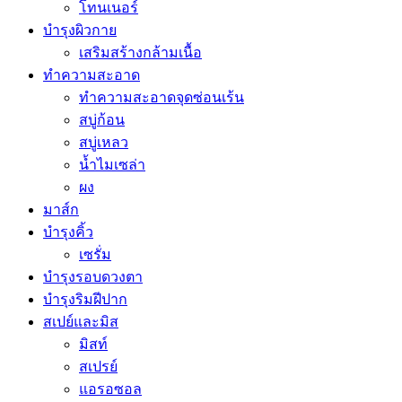
โทนเนอร์
บำรุงผิวกาย
เสริมสร้างกล้ามเนื้อ
ทำความสะอาด
ทำความสะอาดจุดซ่อนเร้น
สบู่ก้อน
สบู่เหลว
น้ำไมเซล่า
ผง
มาส์ก
บำรุงคิ้ว
เซรั่ม
บำรุงรอบดวงตา
บำรุงริมฝีปาก
สเปย์และมิส
มิสท์
สเปรย์
แอรอซอล