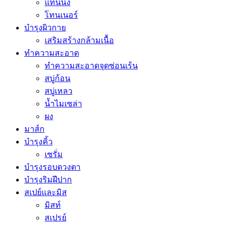
แทนนิ่ง
โทนเนอร์
บำรุงผิวกาย
เสริมสร้างกล้ามเนื้อ
ทำความสะอาด
ทำความสะอาดจุดซ่อนเร้น
สบู่ก้อน
สบู่เหลว
น้ำไมเซล่า
ผง
มาส์ก
บำรุงคิ้ว
เซรั่ม
บำรุงรอบดวงตา
บำรุงริมฝีปาก
สเปย์และมิส
มิสท์
สเปรย์