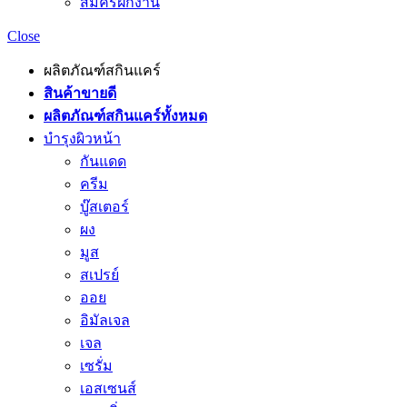
สมัครฝึกงาน
Close
ผลิตภัณฑ์สกินแคร์
สินค้าขายดี
ผลิตภัณฑ์สกินแคร์ทั้งหมด
บำรุงผิวหน้า
กันแดด
ครีม
บู๊สเตอร์
ผง
มูส
สเปรย์
ออย
อิมัลเจล
เจล
เซรั่ม
เอสเซนส์