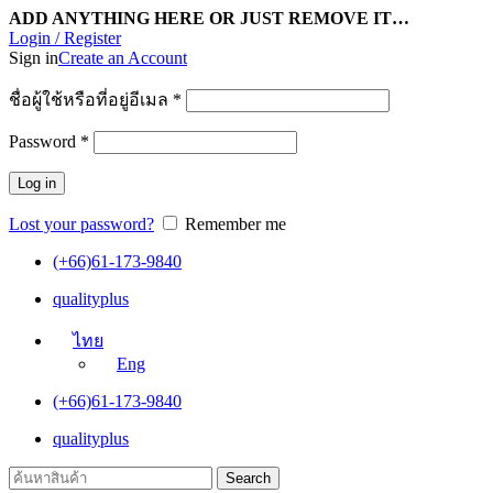
ADD ANYTHING HERE OR JUST REMOVE IT…
Login / Register
Sign in
Create an Account
ชื่อผู้ใช้หรือที่อยู่อีเมล
*
Password
*
Log in
Lost your password?
Remember me
(+66)61-173-9840
qualityplus
ไทย
Eng
(+66)61-173-9840
qualityplus
Search