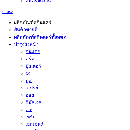
สมัครฝึกงาน
Close
ผลิตภัณฑ์สกินแคร์
สินค้าขายดี
ผลิตภัณฑ์สกินแคร์ทั้งหมด
บำรุงผิวหน้า
กันแดด
ครีม
บู๊สเตอร์
ผง
มูส
สเปรย์
ออย
อิมัลเจล
เจล
เซรั่ม
เอสเซนส์