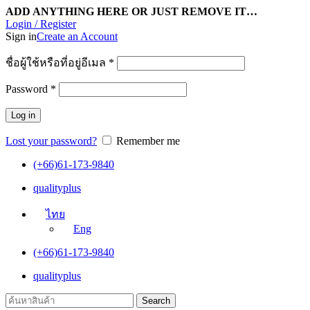
ADD ANYTHING HERE OR JUST REMOVE IT…
Login / Register
Sign in
Create an Account
ชื่อผู้ใช้หรือที่อยู่อีเมล
*
Password
*
Log in
Lost your password?
Remember me
(+66)61-173-9840
qualityplus
ไทย
Eng
(+66)61-173-9840
qualityplus
Search