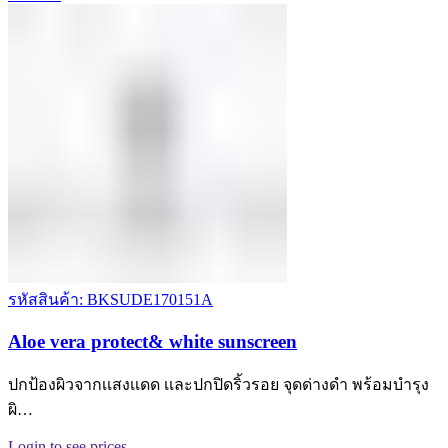
รหัสสินค้า: BKSUDE170151A
Aloe vera protect& white sunscreen
ปกป้องผิวจากเเสงเเดด เเละปกปิดริ้วรอย จุดด่างดำ พร้อมบำรุง
ผิ…
Login to see prices