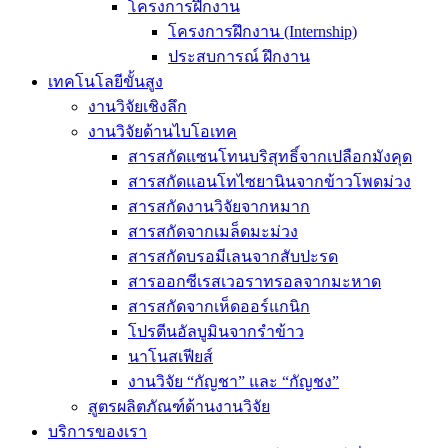
โครงการฝึกงาน
โครงการฝึกงาน (Internship)
ประสบการณ์ ฝึกงาน
เทคโนโลยีขั้นสูง
งานวิจัยเชิงลึก
งานวิจัยด้านไบโอเทค
สารสกัดแซนโทนบริสุทธิ์จากเปลือกมังคุด
สารสกัดแอนโทไซยานินจากข้าวโพดม่วง
สารสกัดงานวิจัยจากหมาก
สารสกัดจากเมล็ดมะม่วง
สารสกัดบรอมีเลนจากสับปะรด
สารออกซีเรสเวอราทรอลจากมะหาด
สารสกัดจากเห็ดออร์แกนิก
โปรตีนอัลบูมินจากรำข้าว
นาโนสเฟียส์
งานวิจัย “กัญชา” และ “กัญชง”
สูตรผลิตภัณฑ์ด้านงานวิจัย
บริการของเรา