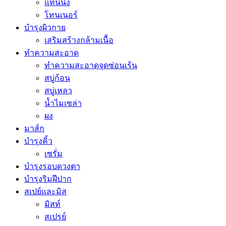
แทนนิ่ง
โทนเนอร์
บำรุงผิวกาย
เสริมสร้างกล้ามเนื้อ
ทำความสะอาด
ทำความสะอาดจุดซ่อนเร้น
สบู่ก้อน
สบู่เหลว
น้ำไมเซล่า
ผง
มาส์ก
บำรุงคิ้ว
เซรั่ม
บำรุงรอบดวงตา
บำรุงริมฝีปาก
สเปย์และมิส
มิสท์
สเปรย์