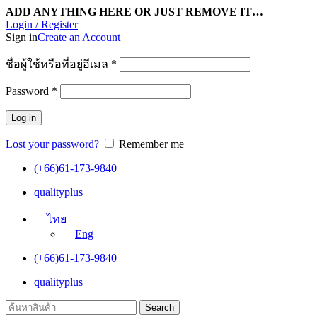
ADD ANYTHING HERE OR JUST REMOVE IT…
Login / Register
Sign in
Create an Account
ชื่อผู้ใช้หรือที่อยู่อีเมล
*
Password
*
Log in
Lost your password?
Remember me
(+66)61-173-9840
qualityplus
ไทย
Eng
(+66)61-173-9840
qualityplus
Search