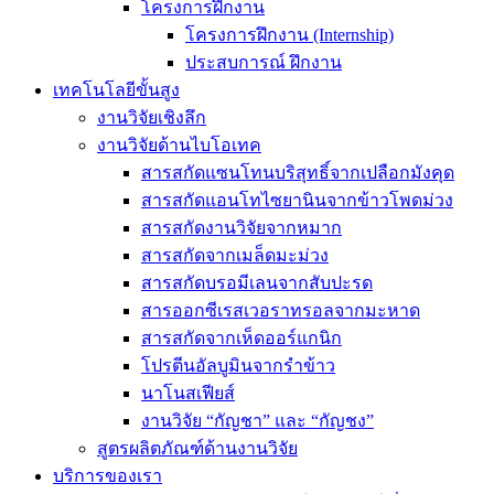
โครงการฝึกงาน
โครงการฝึกงาน (Internship)
ประสบการณ์ ฝึกงาน
เทคโนโลยีขั้นสูง
งานวิจัยเชิงลึก
งานวิจัยด้านไบโอเทค
สารสกัดแซนโทนบริสุทธิ์จากเปลือกมังคุด
สารสกัดแอนโทไซยานินจากข้าวโพดม่วง
สารสกัดงานวิจัยจากหมาก
สารสกัดจากเมล็ดมะม่วง
สารสกัดบรอมีเลนจากสับปะรด
สารออกซีเรสเวอราทรอลจากมะหาด
สารสกัดจากเห็ดออร์แกนิก
โปรตีนอัลบูมินจากรำข้าว
นาโนสเฟียส์
งานวิจัย “กัญชา” และ “กัญชง”
สูตรผลิตภัณฑ์ด้านงานวิจัย
บริการของเรา