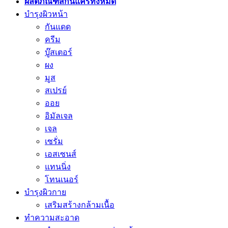
ผลิตภัณฑ์สกินแคร์ทั้งหมด
บำรุงผิวหน้า
กันแดด
ครีม
บู๊สเตอร์
ผง
มูส
สเปรย์
ออย
อิมัลเจล
เจล
เซรั่ม
เอสเซนส์
แทนนิ่ง
โทนเนอร์
บำรุงผิวกาย
เสริมสร้างกล้ามเนื้อ
ทำความสะอาด