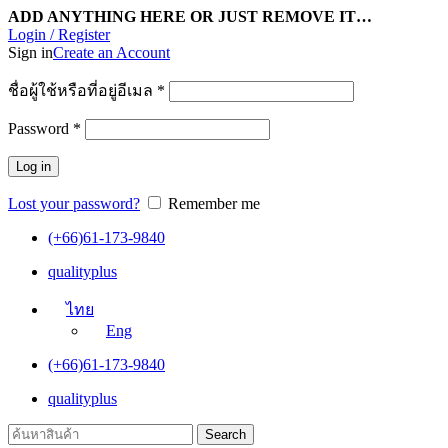
ADD ANYTHING HERE OR JUST REMOVE IT…
Login / Register
Sign in
Create an Account
ชื่อผู้ใช้หรือที่อยู่อีเมล
*
Password
*
Log in
Lost your password?
Remember me
(+66)61-173-9840
qualityplus
ไทย
Eng
(+66)61-173-9840
qualityplus
Search