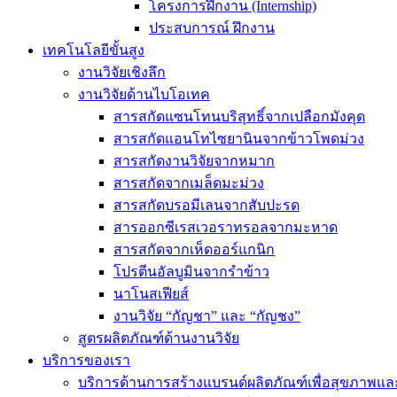
โครงการฝึกงาน (Internship)
ประสบการณ์ ฝึกงาน
เทคโนโลยีขั้นสูง
งานวิจัยเชิงลึก
งานวิจัยด้านไบโอเทค
สารสกัดแซนโทนบริสุทธิ์จากเปลือกมังคุด
สารสกัดแอนโทไซยานินจากข้าวโพดม่วง
สารสกัดงานวิจัยจากหมาก
สารสกัดจากเมล็ดมะม่วง
สารสกัดบรอมีเลนจากสับปะรด
สารออกซีเรสเวอราทรอลจากมะหาด
สารสกัดจากเห็ดออร์แกนิก
โปรตีนอัลบูมินจากรำข้าว
นาโนสเฟียส์
งานวิจัย “กัญชา” และ “กัญชง”
สูตรผลิตภัณฑ์ด้านงานวิจัย
บริการของเรา
บริการด้านการสร้างแบรนด์ผลิตภัณฑ์เพื่อสุขภาพ