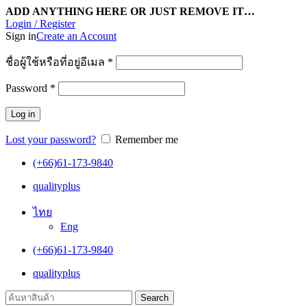
ADD ANYTHING HERE OR JUST REMOVE IT…
Login / Register
Sign in
Create an Account
ชื่อผู้ใช้หรือที่อยู่อีเมล
*
Password
*
Log in
Lost your password?
Remember me
(+66)61-173-9840
qualityplus
ไทย
Eng
(+66)61-173-9840
qualityplus
Search