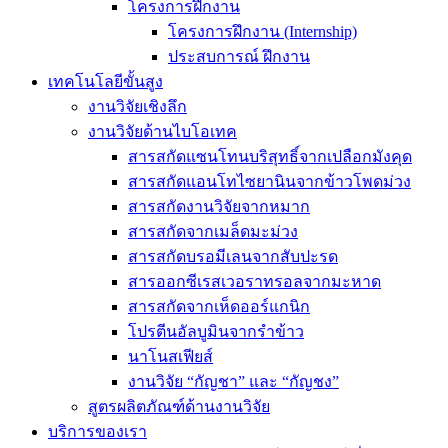
โครงการฝึกงาน
โครงการฝึกงาน (Internship)
ประสบการณ์ ฝึกงาน
เทคโนโลยีขั้นสูง
งานวิจัยเชิงลึก
งานวิจัยด้านไบโอเทค
สารสกัดแซนโทนบริสุทธิ์จากเปลือกมังคุด
สารสกัดแอนโทไซยานินจากข้าวโพดม่วง
สารสกัดงานวิจัยจากหมาก
สารสกัดจากเมล็ดมะม่วง
สารสกัดบรอมีเลนจากสับปะรด
สารออกซีเรสเวอราทรอลจากมะหาด
สารสกัดจากเห็ดออร์แกนิก
โปรตีนอัลบูมินจากรำข้าว
นาโนสเฟียส์
งานวิจัย “กัญชา” และ “กัญชง”
สูตรผลิตภัณฑ์ด้านงานวิจัย
บริการของเรา