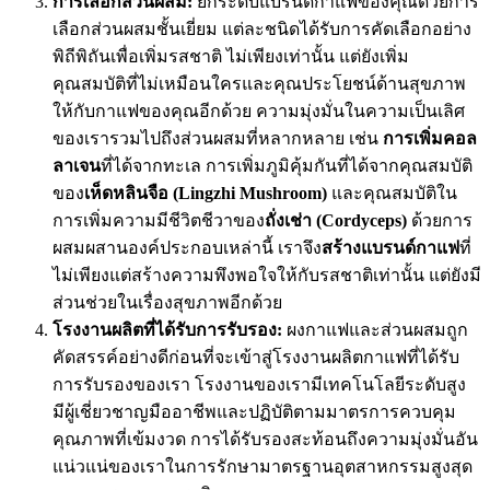
การเลือกส่วนผสม:
ยกระดับแบรนด์กาแฟของคุณด้วยการ
เลือกส่วนผสมชั้นเยี่ยม แต่ละชนิดได้รับการคัดเลือกอย่าง
พิถีพิถันเพื่อเพิ่มรสชาติ ไม่เพียงเท่านั้น แต่ยังเพิ่ม
คุณสมบัติที่ไม่เหมือนใครและคุณประโยชน์ด้านสุขภาพ
ให้กับกาแฟของคุณอีกด้วย ความมุ่งมั่นในความเป็นเลิศ
ของเรารวมไปถึงส่วนผสมที่หลากหลาย เช่น
การเพิ่มคอล
ลาเจน
ที่ได้จากทะเล การเพิ่มภูมิคุ้มกันที่ได้จากคุณสมบัติ
ของ
เห็ดหลินจือ (Lingzhi Mushroom)
และคุณสมบัติใน
การเพิ่มความมีชีวิตชีวาของ
ถั่งเช่า (Cordyceps)
ด้วยการ
ผสมผสานองค์ประกอบเหล่านี้ เราจึง
สร้างแบรนด์กาแฟ
ที่
ไม่เพียงแต่สร้างความพึงพอใจให้กับรสชาติเท่านั้น แต่ยังมี
ส่วนช่วยในเรื่องสุขภาพอีกด้วย
โรงงานผลิตที่ได้รับการรับรอง:
ผงกาแฟและส่วนผสมถูก
คัดสรรค์อย่างดีก่อนที่จะเข้าสู่โรงงานผลิตกาแฟที่ได้รับ
การรับรองของเรา โรงงานของเรามีเทคโนโลยีระดับสูง
มีผู้เชี่ยวชาญมืออาชีพและปฏิบัติตามมาตรการควบคุม
คุณภาพที่เข้มงวด การได้รับรองสะท้อนถึงความมุ่งมั่นอัน
แน่วแน่ของเราในการรักษามาตรฐานอุตสาหกรรมสูงสุด