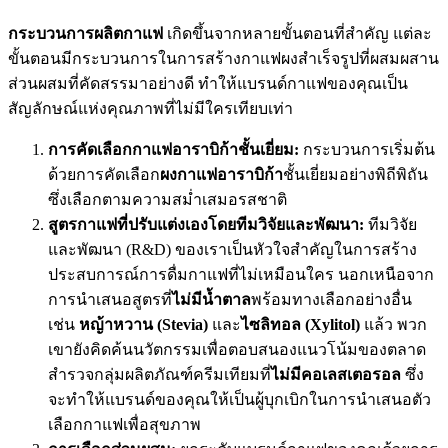
กระบวนการผลิตกาแฟ
เกิดขึ้นจากหลายขั้นตอนที่สำคัญ แต่ละ
ขั้นตอนมีกระบวนการในการสร้างกาแฟผงสำเร็จรูปที่ผสมผสาน
ส่วนผสมที่คัดสรรมาอย่างดี ทำให้แบรนด์กาแฟของคุณเป็น
สัญลักษณ์แห่งคุณภาพที่ไม่มีใครเทียบเท่า
การคัดเลือกกาแฟอาราบิก้าชั้นเยี่ยม:
กระบวนการเริ่มต้น
ด้วยการคัดเลือก
ผงกาแฟอาราบิก้า
ชั้นเยี่ยมอย่างพิถีพิถัน
ซึ่งเลือกตามความสม่ำเสมอรสชาติ
สูตรกาแฟที่ปรับแต่งเองโดยทีมวิจัยและพัฒนา:
ทีมวิจัย
และพัฒนา (R&D) ของเราเป็นหัวใจสำคัญในการสร้าง
ประสบการณ์การดื่มกาแฟที่ไม่เหมือนใคร นอกเหนือจาก
การนำเสนอสูตรที่
ไม่มีน้ำตาล
พร้อมทางเลือกอย่างอื่น
เช่น
หญ้าหวาน (Stevia)
และ
ไซลิทอล (Xylitol)
แล้ว พวก
เขายังคิดค้นนวัตกรรมเพื่อตอบสนองแนวโน้มของตลาด
สำรวจกลุ่มผลิตภัณฑ์ครีมเทียมที่
ไม่มีคอเลสเตอรอล
ซึ่ง
จะทำให้แบรนด์ของคุณให้เป็นผู้บุกเบิกในการนำเสนอตัว
เลือกกาแฟเพื่อสุขภาพ