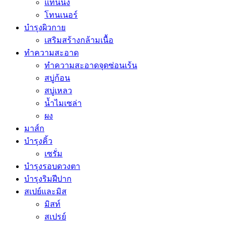
แทนนิ่ง
โทนเนอร์
บำรุงผิวกาย
เสริมสร้างกล้ามเนื้อ
ทำความสะอาด
ทำความสะอาดจุดซ่อนเร้น
สบู่ก้อน
สบู่เหลว
น้ำไมเซล่า
ผง
มาส์ก
บำรุงคิ้ว
เซรั่ม
บำรุงรอบดวงตา
บำรุงริมฝีปาก
สเปย์และมิส
มิสท์
สเปรย์