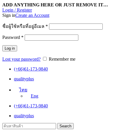
ADD ANYTHING HERE OR JUST REMOVE IT…
Login / Register
Sign in
Create an Account
ชื่อผู้ใช้หรือที่อยู่อีเมล
*
Password
*
Log in
Lost your password?
Remember me
(+66)61-173-9840
qualityplus
ไทย
Eng
(+66)61-173-9840
qualityplus
Search