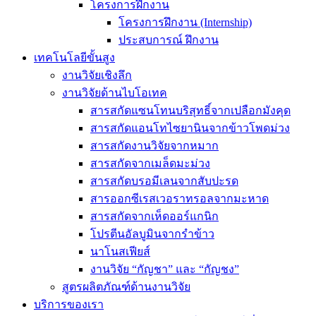
โครงการฝึกงาน
โครงการฝึกงาน (Internship)
ประสบการณ์ ฝึกงาน
เทคโนโลยีขั้นสูง
งานวิจัยเชิงลึก
งานวิจัยด้านไบโอเทค
สารสกัดแซนโทนบริสุทธิ์จากเปลือกมังคุด
สารสกัดแอนโทไซยานินจากข้าวโพดม่วง
สารสกัดงานวิจัยจากหมาก
สารสกัดจากเมล็ดมะม่วง
สารสกัดบรอมีเลนจากสับปะรด
สารออกซีเรสเวอราทรอลจากมะหาด
สารสกัดจากเห็ดออร์แกนิก
โปรตีนอัลบูมินจากรำข้าว
นาโนสเฟียส์
งานวิจัย “กัญชา” และ “กัญชง”
สูตรผลิตภัณฑ์ด้านงานวิจัย
บริการของเรา