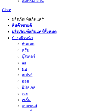
สมัครฝึกงาน
Close
ผลิตภัณฑ์สกินแคร์
สินค้าขายดี
ผลิตภัณฑ์สกินแคร์ทั้งหมด
บำรุงผิวหน้า
กันแดด
ครีม
บู๊สเตอร์
ผง
มูส
สเปรย์
ออย
อิมัลเจล
เจล
เซรั่ม
เอสเซนส์