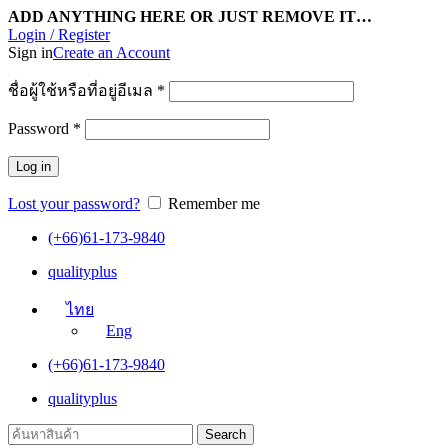
ADD ANYTHING HERE OR JUST REMOVE IT…
Login / Register
Sign in
Create an Account
ชื่อผู้ใช้หรือที่อยู่อีเมล
*
Password
*
Log in
Lost your password?
Remember me
(+66)61-173-9840
qualityplus
ไทย
Eng
(+66)61-173-9840
qualityplus
Search