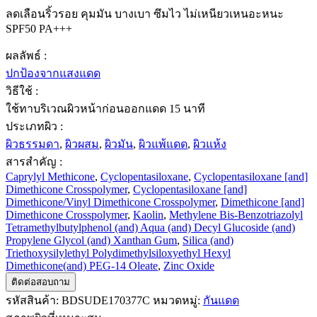
ลดเลือนริ้วรอย คุมมัน บางเบา ซึมไว ไม่เหนียวเหนอะหนะ
SPF50 PA+++
ผลลัพธ์ :
ปกป้องจากแสงแดด
วิธีใช้ :
ใช้ทาบริเวณผิวหน้าก่อนออกแดด 15 นาที
ประเภทผิว :
ผิวธรรมดา
,
ผิวผสม
,
ผิวมัน
,
ผิวแพ้แดด
,
ผิวแห้ง
สารสำคัญ :
Caprylyl Methicone
,
Cyclopentasiloxane
,
Cyclopentasiloxane [and]
Dimethicone Crosspolymer
,
Cyclopentasiloxane [and]
Dimethicone/Vinyl Dimethicone Crosspolymer
,
Dimethicone [and]
Dimethicone Crosspolymer
,
Kaolin
,
Methylene Bis-Benzotriazolyl
Tetramethylbutylphenol (and) Aqua (and) Decyl Glucoside (and)
Propylene Glycol (and) Xanthan Gum
,
Silica (and)
Triethoxysilylethyl Polydimethylsiloxyethyl Hexyl
Dimethicone(and) PEG-14 Oleate
,
Zinc Oxide
ติดต่อสอบถาม
รหัสสินค้า:
BDSUDE170377C
หมวดหมู่:
กันแดด