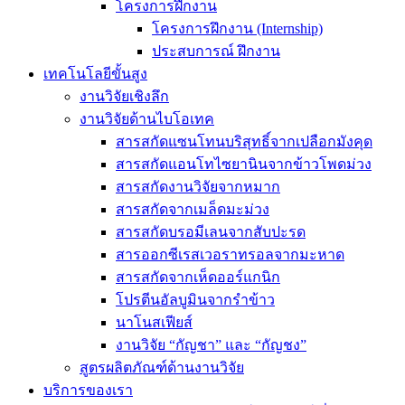
โครงการฝึกงาน
โครงการฝึกงาน (Internship)
ประสบการณ์ ฝึกงาน
เทคโนโลยีขั้นสูง
งานวิจัยเชิงลึก
งานวิจัยด้านไบโอเทค
สารสกัดแซนโทนบริสุทธิ์จากเปลือกมังคุด
สารสกัดแอนโทไซยานินจากข้าวโพดม่วง
สารสกัดงานวิจัยจากหมาก
สารสกัดจากเมล็ดมะม่วง
สารสกัดบรอมีเลนจากสับปะรด
สารออกซีเรสเวอราทรอลจากมะหาด
สารสกัดจากเห็ดออร์แกนิก
โปรตีนอัลบูมินจากรำข้าว
นาโนสเฟียส์
งานวิจัย “กัญชา” และ “กัญชง”
สูตรผลิตภัณฑ์ด้านงานวิจัย
บริการของเรา