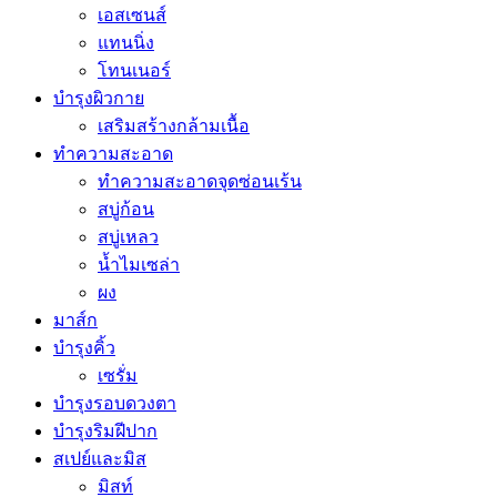
เอสเซนส์
แทนนิ่ง
โทนเนอร์
บำรุงผิวกาย
เสริมสร้างกล้ามเนื้อ
ทำความสะอาด
ทำความสะอาดจุดซ่อนเร้น
สบู่ก้อน
สบู่เหลว
น้ำไมเซล่า
ผง
มาส์ก
บำรุงคิ้ว
เซรั่ม
บำรุงรอบดวงตา
บำรุงริมฝีปาก
สเปย์และมิส
มิสท์