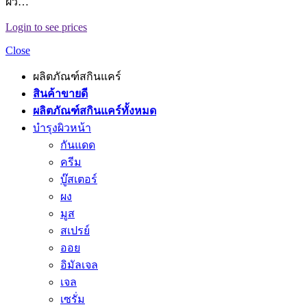
ผิว…
Login to see prices
Close
ผลิตภัณฑ์สกินแคร์
สินค้าขายดี
ผลิตภัณฑ์สกินแคร์ทั้งหมด
บำรุงผิวหน้า
กันแดด
ครีม
บู๊สเตอร์
ผง
มูส
สเปรย์
ออย
อิมัลเจล
เจล
เซรั่ม