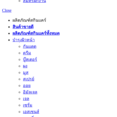
สมัครฝึกงาน
Close
ผลิตภัณฑ์สกินแคร์
สินค้าขายดี
ผลิตภัณฑ์สกินแคร์ทั้งหมด
บำรุงผิวหน้า
กันแดด
ครีม
บู๊สเตอร์
ผง
มูส
สเปรย์
ออย
อิมัลเจล
เจล
เซรั่ม
เอสเซนส์