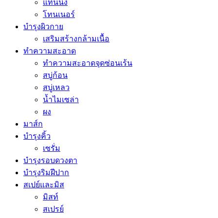
แทนนิ่ง
โทนเนอร์
บำรุงผิวกาย
เสริมสร้างกล้ามเนื้อ
ทำความสะอาด
ทำความสะอาดจุดซ่อนเร้น
สบู่ก้อน
สบู่เหลว
น้ำไมเซล่า
ผง
มาส์ก
บำรุงคิ้ว
เซรั่ม
บำรุงรอบดวงตา
บำรุงริมฝีปาก
สเปย์และมิส
มิสท์
สเปรย์