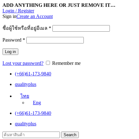
ADD ANYTHING HERE OR JUST REMOVE IT…
Login / Register
Sign in
Create an Account
ชื่อผู้ใช้หรือที่อยู่อีเมล
*
Password
*
Log in
Lost your password?
Remember me
(+66)61-173-9840
qualityplus
ไทย
Eng
(+66)61-173-9840
qualityplus
Search