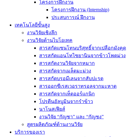
โครงการฝึกงาน
โครงการฝึกงาน (Internship)
ประสบการณ์ ฝึกงาน
เทคโนโลยีขั้นสูง
งานวิจัยเชิงลึก
งานวิจัยด้านไบโอเทค
สารสกัดแซนโทนบริสุทธิ์จากเปลือกมังคุด
สารสกัดแอนโทไซยานินจากข้าวโพดม่วง
สารสกัดงานวิจัยจากหมาก
สารสกัดจากเมล็ดมะม่วง
สารสกัดบรอมีเลนจากสับปะรด
สารออกซีเรสเวอราทรอลจากมะหาด
สารสกัดจากเห็ดออร์แกนิก
โปรตีนอัลบูมินจากรำข้าว
นาโนสเฟียส์
งานวิจัย “กัญชา” และ “กัญชง”
สูตรผลิตภัณฑ์ด้านงานวิจัย
บริการของเรา