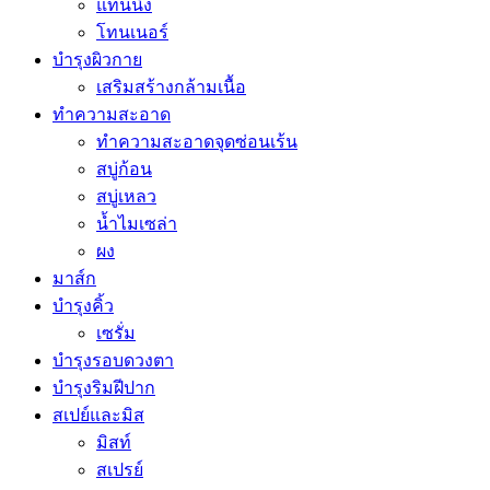
แทนนิ่ง
โทนเนอร์
บำรุงผิวกาย
เสริมสร้างกล้ามเนื้อ
ทำความสะอาด
ทำความสะอาดจุดซ่อนเร้น
สบู่ก้อน
สบู่เหลว
น้ำไมเซล่า
ผง
มาส์ก
บำรุงคิ้ว
เซรั่ม
บำรุงรอบดวงตา
บำรุงริมฝีปาก
สเปย์และมิส
มิสท์
สเปรย์