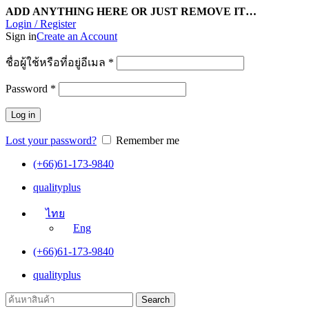
ADD ANYTHING HERE OR JUST REMOVE IT…
Login / Register
Sign in
Create an Account
ชื่อผู้ใช้หรือที่อยู่อีเมล
*
Password
*
Log in
Lost your password?
Remember me
(+66)61-173-9840
qualityplus
ไทย
Eng
(+66)61-173-9840
qualityplus
Search