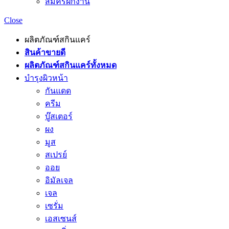
สมัครฝึกงาน
Close
ผลิตภัณฑ์สกินแคร์
สินค้าขายดี
ผลิตภัณฑ์สกินแคร์ทั้งหมด
บำรุงผิวหน้า
กันแดด
ครีม
บู๊สเตอร์
ผง
มูส
สเปรย์
ออย
อิมัลเจล
เจล
เซรั่ม
เอสเซนส์