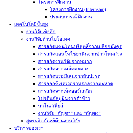
โครงการฝึกงาน
โครงการฝึกงาน (Internship)
ประสบการณ์ ฝึกงาน
เทคโนโลยีขั้นสูง
งานวิจัยเชิงลึก
งานวิจัยด้านไบโอเทค
สารสกัดแซนโทนบริสุทธิ์จากเปลือกมังคุด
สารสกัดแอนโทไซยานินจากข้าวโพดม่วง
สารสกัดงานวิจัยจากหมาก
สารสกัดจากเมล็ดมะม่วง
สารสกัดบรอมีเลนจากสับปะรด
สารออกซีเรสเวอราทรอลจากมะหาด
สารสกัดจากเห็ดออร์แกนิก
โปรตีนอัลบูมินจากรำข้าว
นาโนสเฟียส์
งานวิจัย “กัญชา” และ “กัญชง”
สูตรผลิตภัณฑ์ด้านงานวิจัย
บริการของเรา