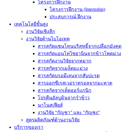
โครงการฝึกงาน
โครงการฝึกงาน (Internship)
ประสบการณ์ ฝึกงาน
เทคโนโลยีขั้นสูง
งานวิจัยเชิงลึก
งานวิจัยด้านไบโอเทค
สารสกัดแซนโทนบริสุทธิ์จากเปลือกมังคุด
สารสกัดแอนโทไซยานินจากข้าวโพดม่วง
สารสกัดงานวิจัยจากหมาก
สารสกัดจากเมล็ดมะม่วง
สารสกัดบรอมีเลนจากสับปะรด
สารออกซีเรสเวอราทรอลจากมะหาด
สารสกัดจากเห็ดออร์แกนิก
โปรตีนอัลบูมินจากรำข้าว
นาโนสเฟียส์
งานวิจัย “กัญชา” และ “กัญชง”
สูตรผลิตภัณฑ์ด้านงานวิจัย
บริการของเรา