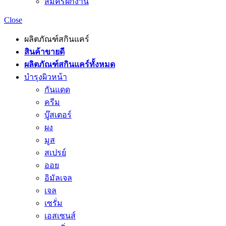
สมัครฝึกงาน
Close
ผลิตภัณฑ์สกินแคร์
สินค้าขายดี
ผลิตภัณฑ์สกินแคร์ทั้งหมด
บำรุงผิวหน้า
กันแดด
ครีม
บู๊สเตอร์
ผง
มูส
สเปรย์
ออย
อิมัลเจล
เจล
เซรั่ม
เอสเซนส์