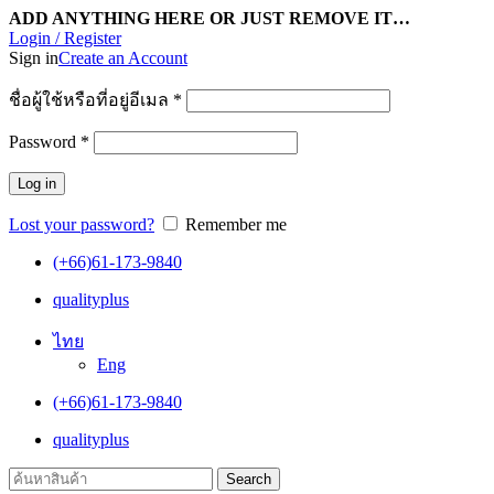
ADD ANYTHING HERE OR JUST REMOVE IT…
Login / Register
Sign in
Create an Account
ชื่อผู้ใช้หรือที่อยู่อีเมล
*
Password
*
Log in
Lost your password?
Remember me
(+66)61-173-9840
qualityplus
ไทย
Eng
(+66)61-173-9840
qualityplus
Search