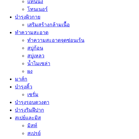
แทนนิ่ง
โทนเนอร์
บำรุงผิวกาย
เสริมสร้างกล้ามเนื้อ
ทำความสะอาด
ทำความสะอาดจุดซ่อนเร้น
สบู่ก้อน
สบู่เหลว
น้ำไมเซล่า
ผง
มาส์ก
บำรุงคิ้ว
เซรั่ม
บำรุงรอบดวงตา
บำรุงริมฝีปาก
สเปย์และมิส
มิสท์
สเปรย์