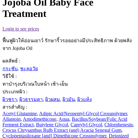
Jojoba Oil Baby Face
Treatment
Login to see prices
ฟื้นฟูผิวให้อ่อนเยาว์ รักษาริ้วรอยอย่างมีประสิทธิภาพ ด้วยพลัง
จาก Jojoba Oil
ผลลัพธ์ :
กระชับ
,
ชะลอวัย
วิธีใช้ :
ทาบำรุงบริเวณใบหน้า เช้า-เย็น
ประเภทผิว :
ผิวชรา
,
ผิวธรรมดา
,
ผิวผสม
,
ผิวมัน
,
ผิวแห้ง
สารสำคัญ :
Acetyl Glutamine
,
Adipic Acid/Neopentyl Glycol Crosspolymer
,
Allantoin
,
Amodimethicone
,
Aqua
,
Bacillus/Soybean/Folic Acid
Ferment Extract
,
Butylene Glycol
,
Caprylyl Glycol
,
Chlorphenesin
,
Crocus Chrysanthus Bulb Extract (and) Acacia Senegal Gum
,
Cyclopentasiloxane [and] Dimethicone Crosspolymer
,
Deionized