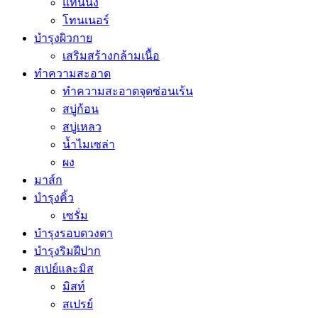
แทนนิ่ง
โทนเนอร์
บำรุงผิวกาย
เสริมสร้างกล้ามเนื้อ
ทำความสะอาด
ทำความสะอาดจุดซ่อนเร้น
สบู่ก้อน
สบู่เหลว
น้ำไมเซล่า
ผง
มาส์ก
บำรุงคิ้ว
เซรั่ม
บำรุงรอบดวงตา
บำรุงริมฝีปาก
สเปย์และมิส
มิสท์
สเปรย์