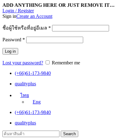
ADD ANYTHING HERE OR JUST REMOVE IT…
Login / Register
Sign in
Create an Account
ชื่อผู้ใช้หรือที่อยู่อีเมล
*
Password
*
Log in
Lost your password?
Remember me
(+66)61-173-9840
qualityplus
ไทย
Eng
(+66)61-173-9840
qualityplus
Search