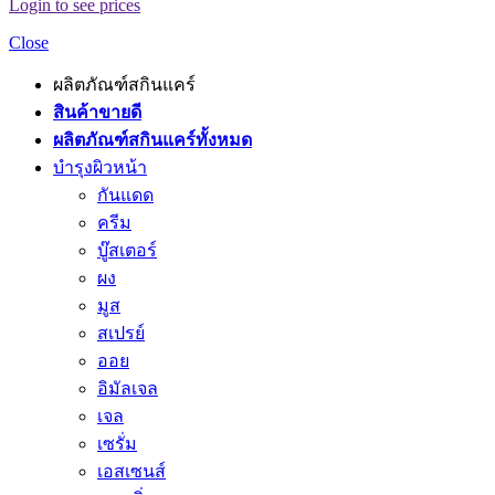
Login to see prices
Close
ผลิตภัณฑ์สกินแคร์
สินค้าขายดี
ผลิตภัณฑ์สกินแคร์ทั้งหมด
บำรุงผิวหน้า
กันแดด
ครีม
บู๊สเตอร์
ผง
มูส
สเปรย์
ออย
อิมัลเจล
เจล
เซรั่ม
เอสเซนส์