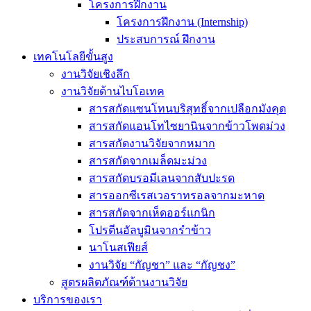
โครงการฝึกงาน
โครงการฝึกงาน (Internship)
ประสบการณ์ ฝึกงาน
เทคโนโลยีขั้นสูง
งานวิจัยเชิงลึก
งานวิจัยด้านไบโอเทค
สารสกัดแซนโทนบริสุทธิ์จากเปลือกมังคุด
สารสกัดแอนโทไซยานินจากข้าวโพดม่วง
สารสกัดงานวิจัยจากหมาก
สารสกัดจากเมล็ดมะม่วง
สารสกัดบรอมีเลนจากสับปะรด
สารออกซีเรสเวอราทรอลจากมะหาด
สารสกัดจากเห็ดออร์แกนิก
โปรตีนอัลบูมินจากรำข้าว
นาโนสเฟียส์
งานวิจัย “กัญชา” และ “กัญชง”
สูตรผลิตภัณฑ์ด้านงานวิจัย
บริการของเรา