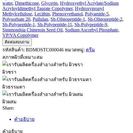
water
,
Dimethicone
,
Glycerin
,
Hydroxyethyl Acrylate/Sodium
Acryloyldimethyl Taurate Copolymer
,
Hydroxypropyl
Methylcellulose
,
Lecithin
,
Phenoxyethanol
,
Polyamide-5
,
Polysorbate 20
,
Pullulan
,
Sh-Oligopeptide-1
,
Sh-Oligopeptide-2
,
Sh-Polypeptide-1
,
Sh-Polypeptide-11
,
Sh-Polypeptide-9
,
Simmondsia Chinensis Seed Oil
,
Sodium Ascorbyl Phosphate
,
VP/VA Copolymer
ติดต่อสอบถาม
รหัสสินค้า:
BDMOSTC000046
หมวดหมู่:
ครีม
สภาพผิวที่เหมาะสม
ผิวชรา
ผิวธรรมดา
ผิวผสม
Share:
คำอธิบาย
คำอธิบาย