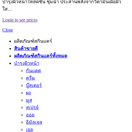
บำรุงผิวหน้าให้สดชื่น ชุ่มฉ่ำ ประสานพลังจากวิตามินเผื่อผิว
ใส…
Login to see prices
Close
ผลิตภัณฑ์สกินแคร์
สินค้าขายดี
ผลิตภัณฑ์สกินแคร์ทั้งหมด
บำรุงผิวหน้า
กันแดด
ครีม
บู๊สเตอร์
ผง
มูส
สเปรย์
ออย
อิมัลเจล
เจล