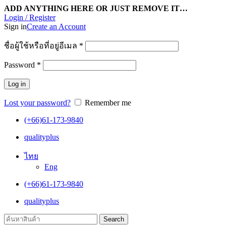
ADD ANYTHING HERE OR JUST REMOVE IT…
Login / Register
Sign in
Create an Account
ชื่อผู้ใช้หรือที่อยู่อีเมล
*
Password
*
Log in
Lost your password?
Remember me
(+66)61-173-9840
qualityplus
ไทย
Eng
(+66)61-173-9840
qualityplus
Search