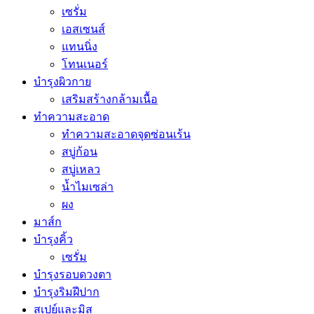
เซรั่ม
เอสเซนส์
แทนนิ่ง
โทนเนอร์
บำรุงผิวกาย
เสริมสร้างกล้ามเนื้อ
ทำความสะอาด
ทำความสะอาดจุดซ่อนเร้น
สบู่ก้อน
สบู่เหลว
น้ำไมเซล่า
ผง
มาส์ก
บำรุงคิ้ว
เซรั่ม
บำรุงรอบดวงตา
บำรุงริมฝีปาก
สเปย์และมิส