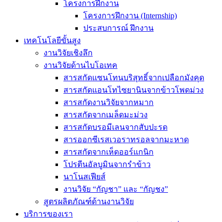
โครงการฝึกงาน
โครงการฝึกงาน (Internship)
ประสบการณ์ ฝึกงาน
เทคโนโลยีขั้นสูง
งานวิจัยเชิงลึก
งานวิจัยด้านไบโอเทค
สารสกัดแซนโทนบริสุทธิ์จากเปลือกมังคุด
สารสกัดแอนโทไซยานินจากข้าวโพดม่วง
สารสกัดงานวิจัยจากหมาก
สารสกัดจากเมล็ดมะม่วง
สารสกัดบรอมีเลนจากสับปะรด
สารออกซีเรสเวอราทรอลจากมะหาด
สารสกัดจากเห็ดออร์แกนิก
โปรตีนอัลบูมินจากรำข้าว
นาโนสเฟียส์
งานวิจัย “กัญชา” และ “กัญชง”
สูตรผลิตภัณฑ์ด้านงานวิจัย
บริการของเรา