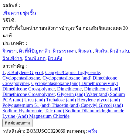
ผลลัพธ์ :
เพิ่มความชุ่มชื้น
วิธีใช้ :
ทาทั่วทั้งใบหน้าภายหลังการบำรุงหรือ ก่อนสัมผัสแสงแดด 30
นาที
ประเภทผิว :
ผิวชรา
,
ผิวที่มีปัญหาสิว
,
ผิวธรรมดา
,
ผิวผสม
,
ผิวมัน
,
ผิวอักเสบ
,
ผิวแพ้ง่าย
,
ผิวแพ้แดด
,
ผิวแห้ง
สารสำคัญ :
1
,
3-Butylene Glycol
,
Caprylic/Capric Triglyceride
,
Cyclopentasiloxane
,
Cyclopentasiloxane [and] Dimethicone
Crosspolymer
,
Cyclopentasiloxane [and] Dimethicone/Vinyl
Dimethicone Crosspolymer
,
Dimethicone
,
Dimethicone [and]
Dimethicone Crosspolymer
,
Glycerin (and) Water (and) Sodium
PCA (and) Urea (and) Trehalose (and) Hexylene glycol (and)
Polyquaternium-51 (and) Triacetin (and) Caprylyl Glycol (and)
Sodium Hyaluronate
,
Talc (and) Sodium Dilauramidoglutamide
Lysine (And) Magnesium Chloride
ติดต่อสอบถาม
รหัสสินค้า:
BQMUSCC020069
หมวดหมู่:
ครีม