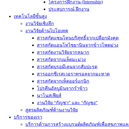
โครงการฝึกงาน (Internship)
ประสบการณ์ ฝึกงาน
เทคโนโลยีขั้นสูง
งานวิจัยเชิงลึก
งานวิจัยด้านไบโอเทค
สารสกัดแซนโทนบริสุทธิ์จากเปลือกมังคุด
สารสกัดแอนโทไซยานินจากข้าวโพดม่วง
สารสกัดงานวิจัยจากหมาก
สารสกัดจากเมล็ดมะม่วง
สารสกัดบรอมีเลนจากสับปะรด
สารออกซีเรสเวอราทรอลจากมะหาด
สารสกัดจากเห็ดออร์แกนิก
โปรตีนอัลบูมินจากรำข้าว
นาโนสเฟียส์
งานวิจัย “กัญชา” และ “กัญชง”
สูตรผลิตภัณฑ์ด้านงานวิจัย
บริการของเรา
บริการด้านการสร้างแบรนด์ผลิตภัณฑ์เพื่อสุขภาพ