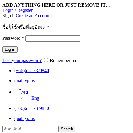
ADD ANYTHING HERE OR JUST REMOVE IT…
Login / Register
Sign in
Create an Account
ชื่อผู้ใช้หรือที่อยู่อีเมล
*
Password
*
Log in
Lost your password?
Remember me
(+66)61-173-9840
qualityplus
ไทย
Eng
(+66)61-173-9840
qualityplus
Search