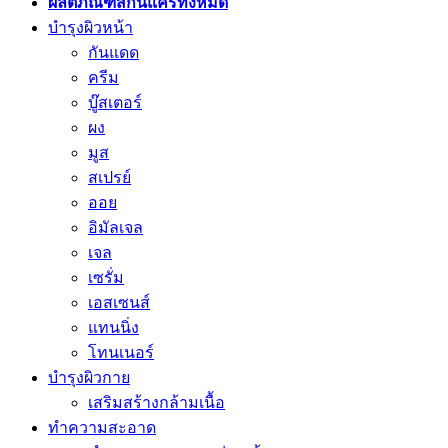
ผลิตภัณฑ์สกินแคร์ทั้งหมด
บำรุงผิวหน้า
กันแดด
ครีม
บู๊สเตอร์
ผง
มูส
สเปรย์
ออย
อิมัลเจล
เจล
เซรั่ม
เอสเซนส์
แทนนิ่ง
โทนเนอร์
บำรุงผิวกาย
เสริมสร้างกล้ามเนื้อ
ทำความสะอาด