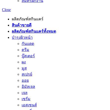
สมัครฝึกงาน
Close
ผลิตภัณฑ์สกินแคร์
สินค้าขายดี
ผลิตภัณฑ์สกินแคร์ทั้งหมด
บำรุงผิวหน้า
กันแดด
ครีม
บู๊สเตอร์
ผง
มูส
สเปรย์
ออย
อิมัลเจล
เจล
เซรั่ม
เอสเซนส์