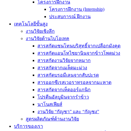
โครงการฝึกงาน
โครงการฝึกงาน (Internship)
ประสบการณ์ ฝึกงาน
เทคโนโลยีขั้นสูง
งานวิจัยเชิงลึก
งานวิจัยด้านไบโอเทค
สารสกัดแซนโทนบริสุทธิ์จากเปลือกมังคุด
สารสกัดแอนโทไซยานินจากข้าวโพดม่วง
สารสกัดงานวิจัยจากหมาก
สารสกัดจากเมล็ดมะม่วง
สารสกัดบรอมีเลนจากสับปะรด
สารออกซีเรสเวอราทรอลจากมะหาด
สารสกัดจากเห็ดออร์แกนิก
โปรตีนอัลบูมินจากรำข้าว
นาโนสเฟียส์
งานวิจัย “กัญชา” และ “กัญชง”
สูตรผลิตภัณฑ์ด้านงานวิจัย
บริการของเรา