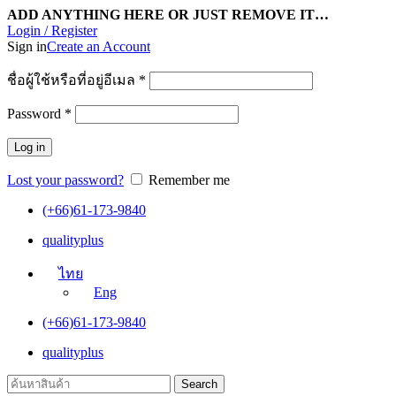
ADD ANYTHING HERE OR JUST REMOVE IT…
Login / Register
Sign in
Create an Account
ชื่อผู้ใช้หรือที่อยู่อีเมล
*
Password
*
Log in
Lost your password?
Remember me
(+66)61-173-9840
qualityplus
ไทย
Eng
(+66)61-173-9840
qualityplus
Search