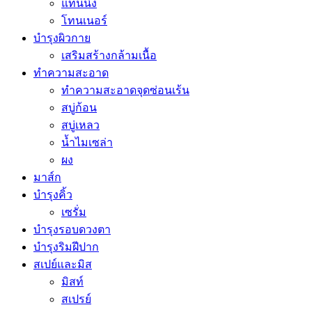
แทนนิ่ง
โทนเนอร์
บำรุงผิวกาย
เสริมสร้างกล้ามเนื้อ
ทำความสะอาด
ทำความสะอาดจุดซ่อนเร้น
สบู่ก้อน
สบู่เหลว
น้ำไมเซล่า
ผง
มาส์ก
บำรุงคิ้ว
เซรั่ม
บำรุงรอบดวงตา
บำรุงริมฝีปาก
สเปย์และมิส
มิสท์
สเปรย์