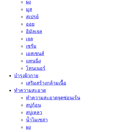
ผง
มูส
สเปรย์
ออย
อิมัลเจล
เจล
เซรั่ม
เอสเซนส์
แทนนิ่ง
โทนเนอร์
บำรุงผิวกาย
เสริมสร้างกล้ามเนื้อ
ทำความสะอาด
ทำความสะอาดจุดซ่อนเร้น
สบู่ก้อน
สบู่เหลว
น้ำไมเซล่า
ผง