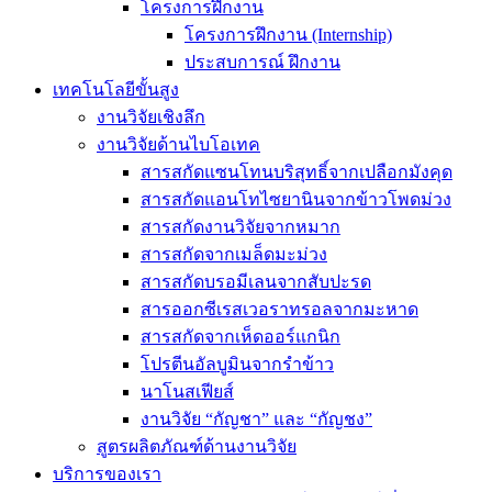
โครงการฝึกงาน
โครงการฝึกงาน (Internship)
ประสบการณ์ ฝึกงาน
เทคโนโลยีขั้นสูง
งานวิจัยเชิงลึก
งานวิจัยด้านไบโอเทค
สารสกัดแซนโทนบริสุทธิ์จากเปลือกมังคุด
สารสกัดแอนโทไซยานินจากข้าวโพดม่วง
สารสกัดงานวิจัยจากหมาก
สารสกัดจากเมล็ดมะม่วง
สารสกัดบรอมีเลนจากสับปะรด
สารออกซีเรสเวอราทรอลจากมะหาด
สารสกัดจากเห็ดออร์แกนิก
โปรตีนอัลบูมินจากรำข้าว
นาโนสเฟียส์
งานวิจัย “กัญชา” และ “กัญชง”
สูตรผลิตภัณฑ์ด้านงานวิจัย
บริการของเรา