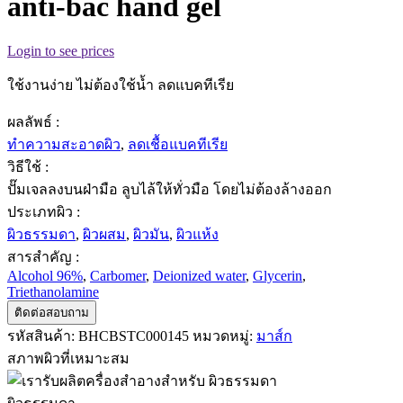
anti-bac hand gel
Login to see prices
ใช้งานง่าย ไม่ต้องใช้น้ำ ลดแบคทีเรีย
ผลลัพธ์ :
ทำความสะอาดผิว
,
ลดเชื้อแบคทีเรีย
วิธีใช้ :
ปั๊มเจลลงบนฝ่ามือ ลูบไล้ให้ทั่วมือ โดยไม่ต้องล้างออก
ประเภทผิว :
ผิวธรรมดา
,
ผิวผสม
,
ผิวมัน
,
ผิวแห้ง
สารสำคัญ :
Alcohol 96%
,
Carbomer
,
Deionized water
,
Glycerin
,
Triethanolamine
ติดต่อสอบถาม
รหัสสินค้า:
BHCBSTC000145
หมวดหมู่:
มาส์ก
สภาพผิวที่เหมาะสม