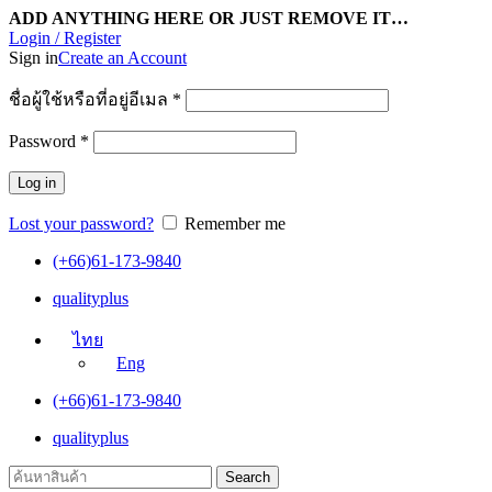
ADD ANYTHING HERE OR JUST REMOVE IT…
Login / Register
Sign in
Create an Account
ชื่อผู้ใช้หรือที่อยู่อีเมล
*
Password
*
Log in
Lost your password?
Remember me
(+66)61-173-9840
qualityplus
ไทย
Eng
(+66)61-173-9840
qualityplus
Search