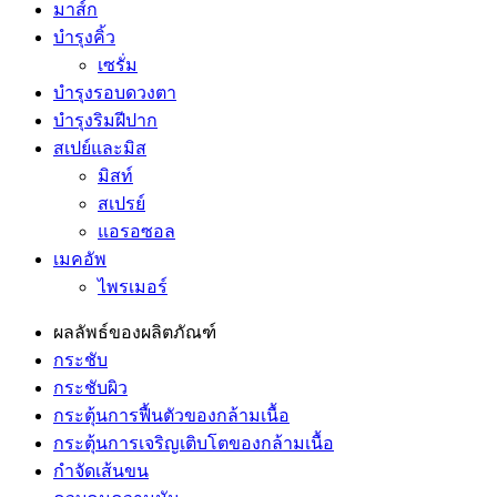
มาส์ก
บำรุงคิ้ว
เซรั่ม
บำรุงรอบดวงตา
บำรุงริมฝีปาก
สเปย์และมิส
มิสท์
สเปรย์
แอรอซอล
เมคอัพ
ไพรเมอร์
ผลลัพธ์ของผลิตภัณฑ์
กระชับ
กระชับผิว
กระตุ้นการฟื้นตัวของกล้ามเนื้อ
กระตุ้นการเจริญเติบโตของกล้ามเนื้อ
กำจัดเส้นขน