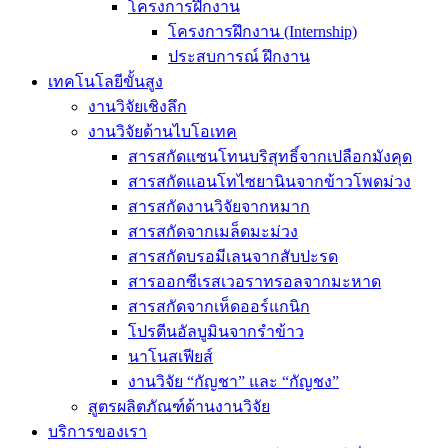
โครงการฝึกงาน
โครงการฝึกงาน (Internship)
ประสบการณ์ ฝึกงาน
เทคโนโลยีขั้นสูง
งานวิจัยเชิงลึก
งานวิจัยด้านไบโอเทค
สารสกัดแซนโทนบริสุทธิ์จากเปลือกมังคุด
สารสกัดแอนโทไซยานินจากข้าวโพดม่วง
สารสกัดงานวิจัยจากหมาก
สารสกัดจากเมล็ดมะม่วง
สารสกัดบรอมีเลนจากสับปะรด
สารออกซีเรสเวอราทรอลจากมะหาด
สารสกัดจากเห็ดออร์แกนิก
โปรตีนอัลบูมินจากรำข้าว
นาโนสเฟียส์
งานวิจัย “กัญชา” และ “กัญชง”
สูตรผลิตภัณฑ์ด้านงานวิจัย
บริการของเรา