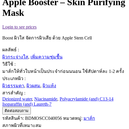
Apple Booster – Skin Purifying
Mask
Login to see prices
Boost ผิวใส จัดการผิวเสีย ด้วย Apple Stem Cell
ผลลัพธ์ :
ผิวกระจ่างใส
,
เพิ่มความชุ่มชื้น
วิธีใช้ :
มาส์กให้ทั่วใบหน้าเป็นประจำก่อนนนอน ใช้สัปดาห์ละ 1-2 ครั้ง
ประเภทผิว :
ผิวธรรมดา
,
ผิวผสม
,
ผิวแห้ง
สารสำคัญ :
Deionized water
,
Niacinamide
,
Polyacrylamide (and) C13-14
Isoparaffin (and) Laureth-7
ติดต่อสอบถาม
รหัสสินค้า:
BDMOSCC040056
หมวดหมู่:
มาส์ก
สภาพผิวที่เหมาะสม