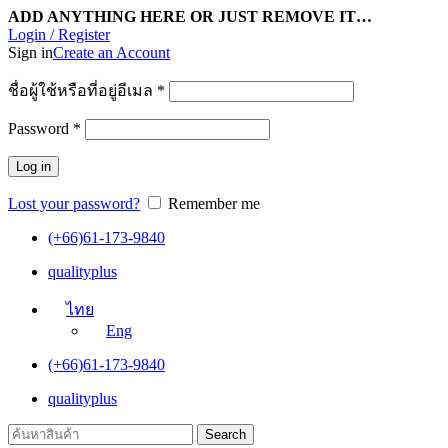
ADD ANYTHING HERE OR JUST REMOVE IT…
Login / Register
Sign in
Create an Account
ชื่อผู้ใช้หรือที่อยู่อีเมล
*
Password
*
Log in
Lost your password?
Remember me
(+66)61-173-9840
qualityplus
ไทย
Eng
(+66)61-173-9840
qualityplus
Search