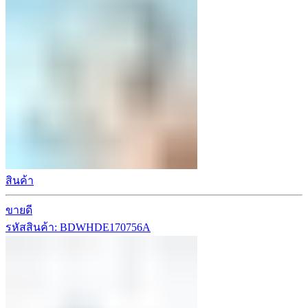
สินค้า
ขายดี
รหัสสินค้า: BDWHDE170756A