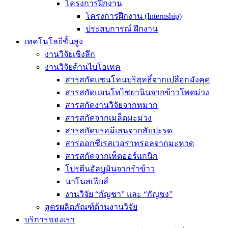
โครงการฝึกงาน
โครงการฝึกงาน (Internship)
ประสบการณ์ ฝึกงาน
เทคโนโลยีขั้นสูง
งานวิจัยเชิงลึก
งานวิจัยด้านไบโอเทค
สารสกัดแซนโทนบริสุทธิ์จากเปลือกมังคุด
สารสกัดแอนโทไซยานินจากข้าวโพดม่วง
สารสกัดงานวิจัยจากหมาก
สารสกัดจากเมล็ดมะม่วง
สารสกัดบรอมีเลนจากสับปะรด
สารออกซีเรสเวอราทรอลจากมะหาด
สารสกัดจากเห็ดออร์แกนิก
โปรตีนอัลบูมินจากรำข้าว
นาโนสเฟียส์
งานวิจัย “กัญชา” และ “กัญชง”
สูตรผลิตภัณฑ์ด้านงานวิจัย
บริการของเรา