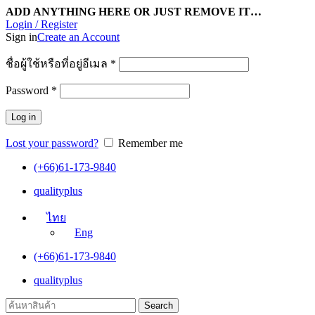
ADD ANYTHING HERE OR JUST REMOVE IT…
Login / Register
Sign in
Create an Account
ชื่อผู้ใช้หรือที่อยู่อีเมล
*
Password
*
Log in
Lost your password?
Remember me
(+66)61-173-9840
qualityplus
ไทย
Eng
(+66)61-173-9840
qualityplus
Search