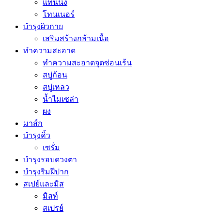
แทนนิ่ง
โทนเนอร์
บำรุงผิวกาย
เสริมสร้างกล้ามเนื้อ
ทำความสะอาด
ทำความสะอาดจุดซ่อนเร้น
สบู่ก้อน
สบู่เหลว
น้ำไมเซล่า
ผง
มาส์ก
บำรุงคิ้ว
เซรั่ม
บำรุงรอบดวงตา
บำรุงริมฝีปาก
สเปย์และมิส
มิสท์
สเปรย์