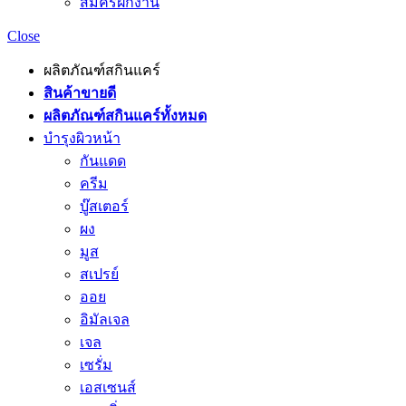
สมัครฝึกงาน
Close
ผลิตภัณฑ์สกินแคร์
สินค้าขายดี
ผลิตภัณฑ์สกินแคร์ทั้งหมด
บำรุงผิวหน้า
กันแดด
ครีม
บู๊สเตอร์
ผง
มูส
สเปรย์
ออย
อิมัลเจล
เจล
เซรั่ม
เอสเซนส์