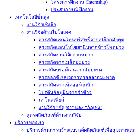
โครงการฝึกงาน (Internship)
ประสบการณ์ ฝึกงาน
เทคโนโลยีขั้นสูง
งานวิจัยเชิงลึก
งานวิจัยด้านไบโอเทค
สารสกัดแซนโทนบริสุทธิ์จากเปลือกมังคุด
สารสกัดแอนโทไซยานินจากข้าวโพดม่วง
สารสกัดงานวิจัยจากหมาก
สารสกัดจากเมล็ดมะม่วง
สารสกัดบรอมีเลนจากสับปะรด
สารออกซีเรสเวอราทรอลจากมะหาด
สารสกัดจากเห็ดออร์แกนิก
โปรตีนอัลบูมินจากรำข้าว
นาโนสเฟียส์
งานวิจัย “กัญชา” และ “กัญชง”
สูตรผลิตภัณฑ์ด้านงานวิจัย
บริการของเรา
บริการด้านการสร้างแบรนด์ผลิตภัณฑ์เพื่อสุขภาพ