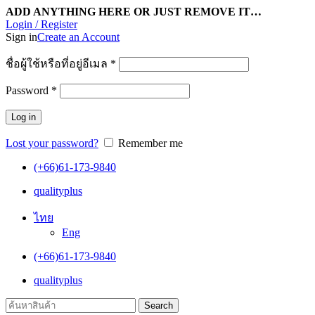
ADD ANYTHING HERE OR JUST REMOVE IT…
Login / Register
Sign in
Create an Account
ชื่อผู้ใช้หรือที่อยู่อีเมล
*
Password
*
Log in
Lost your password?
Remember me
(+66)61-173-9840
qualityplus
ไทย
Eng
(+66)61-173-9840
qualityplus
Search