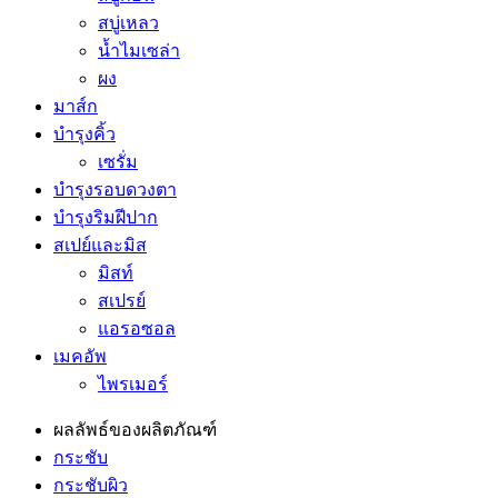
สบู่เหลว
น้ำไมเซล่า
ผง
มาส์ก
บำรุงคิ้ว
เซรั่ม
บำรุงรอบดวงตา
บำรุงริมฝีปาก
สเปย์และมิส
มิสท์
สเปรย์
แอรอซอล
เมคอัพ
ไพรเมอร์
ผลลัพธ์ของผลิตภัณฑ์
กระชับ
กระชับผิว