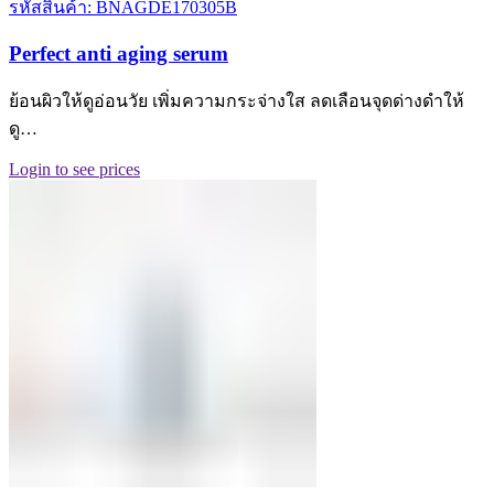
รหัสสินค้า: BNAGDE170305B
Perfect anti aging serum
ย้อนผิวให้ดูอ่อนวัย เพิ่มความกระจ่างใส ลดเลือนจุดด่างดำให้
ดู…
Login to see prices