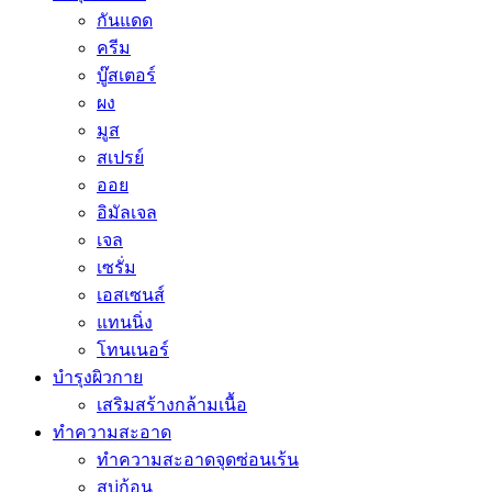
กันแดด
ครีม
บู๊สเตอร์
ผง
มูส
สเปรย์
ออย
อิมัลเจล
เจล
เซรั่ม
เอสเซนส์
แทนนิ่ง
โทนเนอร์
บำรุงผิวกาย
เสริมสร้างกล้ามเนื้อ
ทำความสะอาด
ทำความสะอาดจุดซ่อนเร้น
สบู่ก้อน