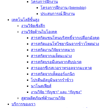
โครงการฝึกงาน
โครงการฝึกงาน (Internship)
ประสบการณ์ ฝึกงาน
เทคโนโลยีขั้นสูง
งานวิจัยเชิงลึก
งานวิจัยด้านไบโอเทค
สารสกัดแซนโทนบริสุทธิ์จากเปลือกมังคุด
สารสกัดแอนโทไซยานินจากข้าวโพดม่วง
สารสกัดงานวิจัยจากหมาก
สารสกัดจากเมล็ดมะม่วง
สารสกัดบรอมีเลนจากสับปะรด
สารออกซีเรสเวอราทรอลจากมะหาด
สารสกัดจากเห็ดออร์แกนิก
โปรตีนอัลบูมินจากรำข้าว
นาโนสเฟียส์
งานวิจัย “กัญชา” และ “กัญชง”
สูตรผลิตภัณฑ์ด้านงานวิจัย
บริการของเรา