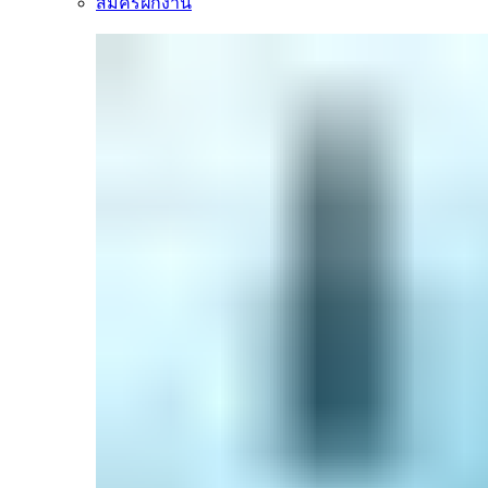
สมัครฝึกงาน