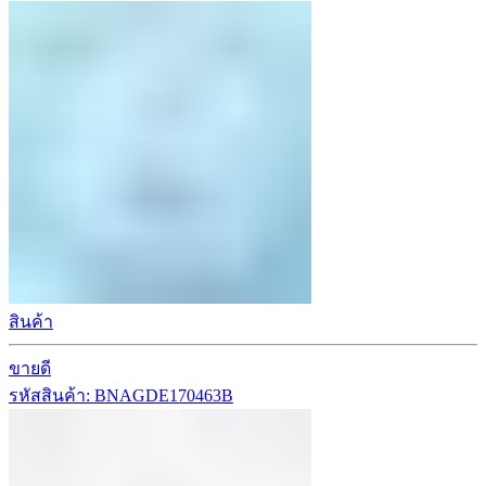
สินค้า
ขายดี
รหัสสินค้า: BNAGDE170463B