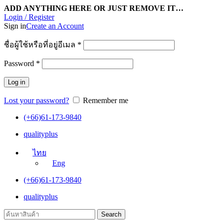
ADD ANYTHING HERE OR JUST REMOVE IT…
Login / Register
Sign in
Create an Account
ชื่อผู้ใช้หรือที่อยู่อีเมล
*
Password
*
Log in
Lost your password?
Remember me
(+66)61-173-9840
qualityplus
ไทย
Eng
(+66)61-173-9840
qualityplus
Search