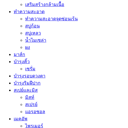
เสริมสร้างกล้ามเนื้อ
ทำความสะอาด
ทำความสะอาดจุดซ่อนเร้น
สบู่ก้อน
สบู่เหลว
น้ำไมเซล่า
ผง
มาส์ก
บำรุงคิ้ว
เซรั่ม
บำรุงรอบดวงตา
บำรุงริมฝีปาก
สเปย์และมิส
มิสท์
สเปรย์
แอรอซอล
เมคอัพ
ไพรเมอร์