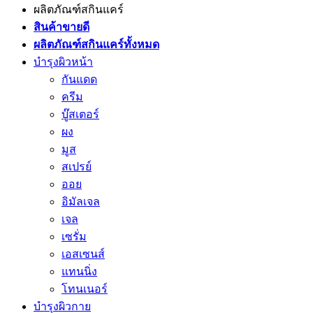
ผลิตภัณฑ์สกินแคร์
สินค้าขายดี
ผลิตภัณฑ์สกินแคร์ทั้งหมด
บำรุงผิวหน้า
กันแดด
ครีม
บู๊สเตอร์
ผง
มูส
สเปรย์
ออย
อิมัลเจล
เจล
เซรั่ม
เอสเซนส์
แทนนิ่ง
โทนเนอร์
บำรุงผิวกาย