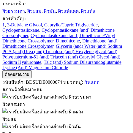
ประเภทผิว :
ผิวธรรมดา
,
ผิวผสม
,
ผิวมัน
,
ผิวแพ้แดด
,
ผิวแห้ง
สารสำคัญ :
1
,
3-Butylene Glycol
,
Caprylic/Capric Triglyceride
,
Cyclopentasiloxane
,
Cyclopentasiloxane [and] Dimethicone
Crosspolymer
,
Cyclopentasiloxane [and] Dimethicone/Vinyl
Dimethicone Crosspolymer
,
Dimethicone
,
Dimethicone [and]
Dimethicone Crosspolymer
,
Glycerin (and) Water (and) Sodium
PCA (and) Urea (and) Trehalose (and) Hexylene glycol (and)
Polyquaternium-51 (and) Triacetin (and) Caprylyl Glycol (and)
Sodium Hyaluronate
,
Talc (and) Sodium Dilauramidoglutamide
Lysine (And) Magnesium Chloride
ติดต่อสอบถาม
รหัสสินค้า:
BDSUDE0000674
หมวดหมู่:
กันแดด
สภาพผิวที่เหมาะสม
ผิวธรรมดา
ผิวผสม