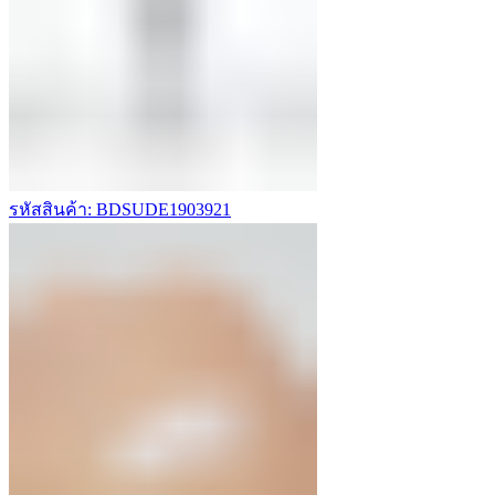
รหัสสินค้า: BDSUDE1903921