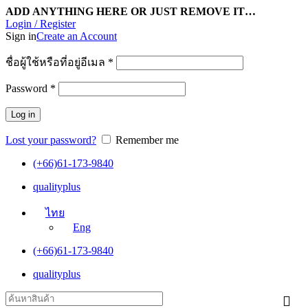
ADD ANYTHING HERE OR JUST REMOVE IT…
Login / Register
Sign in
Create an Account
ชื่อผู้ใช้หรือที่อยู่อีเมล
*
Password
*
Log in
Lost your password?
Remember me
(+66)61-173-9840
qualityplus
ไทย
Eng
(+66)61-173-9840
qualityplus