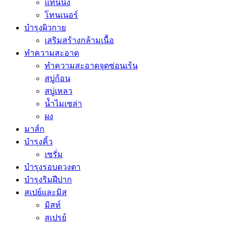
แทนนิ่ง
โทนเนอร์
บำรุงผิวกาย
เสริมสร้างกล้ามเนื้อ
ทำความสะอาด
ทำความสะอาดจุดซ่อนเร้น
สบู่ก้อน
สบู่เหลว
น้ำไมเซล่า
ผง
มาส์ก
บำรุงคิ้ว
เซรั่ม
บำรุงรอบดวงตา
บำรุงริมฝีปาก
สเปย์และมิส
มิสท์
สเปรย์