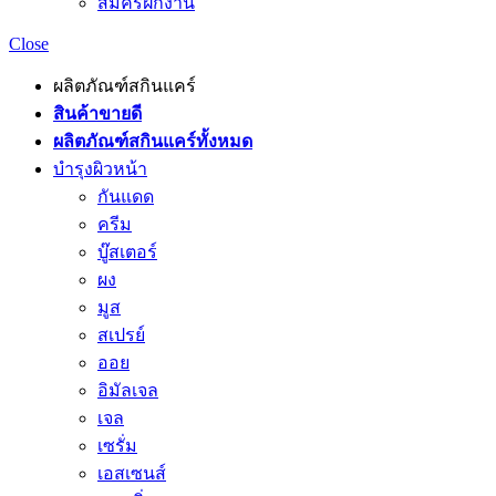
สมัครฝึกงาน
Close
ผลิตภัณฑ์สกินแคร์
สินค้าขายดี
ผลิตภัณฑ์สกินแคร์ทั้งหมด
บำรุงผิวหน้า
กันแดด
ครีม
บู๊สเตอร์
ผง
มูส
สเปรย์
ออย
อิมัลเจล
เจล
เซรั่ม
เอสเซนส์