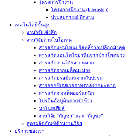
โครงการฝึกงาน
โครงการฝึกงาน (Internship)
ประสบการณ์ ฝึกงาน
เทคโนโลยีขั้นสูง
งานวิจัยเชิงลึก
งานวิจัยด้านไบโอเทค
สารสกัดแซนโทนบริสุทธิ์จากเปลือกมังคุด
สารสกัดแอนโทไซยานินจากข้าวโพดม่วง
สารสกัดงานวิจัยจากหมาก
สารสกัดจากเมล็ดมะม่วง
สารสกัดบรอมีเลนจากสับปะรด
สารออกซีเรสเวอราทรอลจากมะหาด
สารสกัดจากเห็ดออร์แกนิก
โปรตีนอัลบูมินจากรำข้าว
นาโนสเฟียส์
งานวิจัย “กัญชา” และ “กัญชง”
สูตรผลิตภัณฑ์ด้านงานวิจัย
บริการของเรา