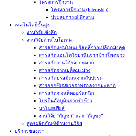
โครงการฝึกงาน
โครงการฝึกงาน (Internship)
ประสบการณ์ ฝึกงาน
เทคโนโลยีขั้นสูง
งานวิจัยเชิงลึก
งานวิจัยด้านไบโอเทค
สารสกัดแซนโทนบริสุทธิ์จากเปลือกมังคุด
สารสกัดแอนโทไซยานินจากข้าวโพดม่วง
สารสกัดงานวิจัยจากหมาก
สารสกัดจากเมล็ดมะม่วง
สารสกัดบรอมีเลนจากสับปะรด
สารออกซีเรสเวอราทรอลจากมะหาด
สารสกัดจากเห็ดออร์แกนิก
โปรตีนอัลบูมินจากรำข้าว
นาโนสเฟียส์
งานวิจัย “กัญชา” และ “กัญชง”
สูตรผลิตภัณฑ์ด้านงานวิจัย
บริการของเรา