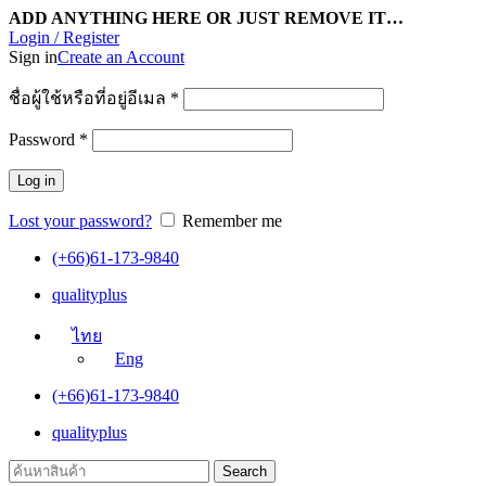
ADD ANYTHING HERE OR JUST REMOVE IT…
Login / Register
Sign in
Create an Account
ชื่อผู้ใช้หรือที่อยู่อีเมล
*
Password
*
Log in
Lost your password?
Remember me
(+66)61-173-9840
qualityplus
ไทย
Eng
(+66)61-173-9840
qualityplus
Search