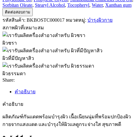
Sorbitan Oleate
,
Stearyl Alcohol
,
Tocopheryl
,
Water
,
Xanthan gum
ติดต่อสอบถาม
รหัสสินค้า:
BKBOSTC000017
หมวดหมู่:
บำรุงผิวกาย
สภาพผิวที่เหมาะสม
ผิวชรา
ผิวที่มีปัญหาสิว
ผิวธรรมดา
Share:
คำอธิบาย
คำอธิบาย
ผลิตภัณฑ์กันเเดดพร้อมบำรุงผิว เนื้อเนียนนุ่มที่พร้อมปกป้องผิว
กายจากเเสงเเดด เเละบำรุงให้ผิวเเลดูกระจ่างใส สุขภาพดี