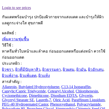
Login to see prices
กันเเดดพร้อมบำรุง ปกป้องผิวกายจากเเสงเเดด เเละบำรุงให้ผิว
เเลดูกระจ่างใส สุขภาพดี
ผลลัพธ์ :
เพิ่มความชุ่มชื้น
วิธีใช้ :
ทาครีมทั่วใบหน้าและลำคอ ก่อนออกแดดหรือแต่งหน้า ควรใช้
ก่อนออกแดด
ประเภทผิว :
ผิวชรา
,
ผิวที่มีปัญหาสิว
,
ผิวธรรมดา
,
ผิวผสม
,
ผิวมัน
,
ผิวอักเสบ
,
ผิวแพ้ง่าย
,
ผิวแพ้แดด
,
ผิวแห้ง
สารสำคัญ :
Allanroin
,
Butylated Hydroxytoluene
,
C13-14 Isoparaffin
,
Caprylic/Capric Triglyceride
,
Cetearyl Alcohol
,
Chlorphenesin
,
Cyciomethicone
,
Dimethicone
,
Disodium EDTA
,
Glycerin
,
Glyceryl Stearate SE
,
Laureth-7
,
Oleic Acid
,
Paraffinum Liquidum
,
PEG-40 Hydrogenated Castor
,
Phenoxyethanol
,
Polyacrylamide
,
Polysorbate 80
,
Propylene Glycol
,
Simmondsia Chinensis Seed Oil
,