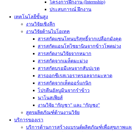
โครงการฝึกงาน (Internship)
ประสบการณ์ ฝึกงาน
เทคโนโลยีขั้นสูง
งานวิจัยเชิงลึก
งานวิจัยด้านไบโอเทค
สารสกัดแซนโทนบริสุทธิ์จากเปลือกมังคุด
สารสกัดแอนโทไซยานินจากข้าวโพดม่วง
สารสกัดงานวิจัยจากหมาก
สารสกัดจากเมล็ดมะม่วง
สารสกัดบรอมีเลนจากสับปะรด
สารออกซีเรสเวอราทรอลจากมะหาด
สารสกัดจากเห็ดออร์แกนิก
โปรตีนอัลบูมินจากรำข้าว
นาโนสเฟียส์
งานวิจัย “กัญชา” และ “กัญชง”
สูตรผลิตภัณฑ์ด้านงานวิจัย
บริการของเรา
บริการด้านการสร้างแบรนด์ผลิตภัณฑ์เพื่อสุขภาพ