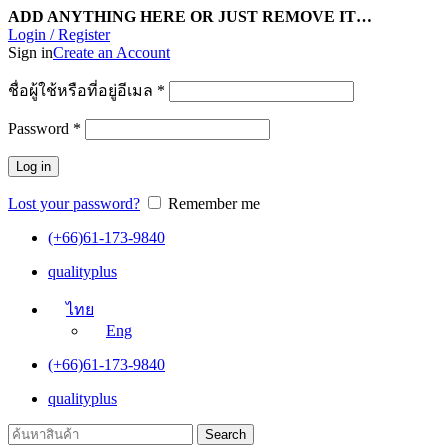
ADD ANYTHING HERE OR JUST REMOVE IT…
Login / Register
Sign in
Create an Account
ชื่อผู้ใช้หรือที่อยู่อีเมล
*
Password
*
Log in
Lost your password?
Remember me
(+66)61-173-9840
qualityplus
ไทย
Eng
(+66)61-173-9840
qualityplus
Search