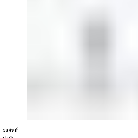
ผลลัพธ์
ปกปิด