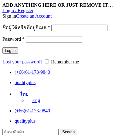
ADD ANYTHING HERE OR JUST REMOVE IT…
Login / Register
Sign in
Create an Account
ชื่อผู้ใช้หรือที่อยู่อีเมล
*
Password
*
Log in
Lost your password?
Remember me
(+66)61-173-9840
qualityplus
ไทย
Eng
(+66)61-173-9840
qualityplus
Search