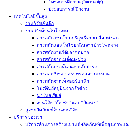
โครงการฝึกงาน (Internship)
ประสบการณ์ ฝึกงาน
เทคโนโลยีขั้นสูง
งานวิจัยเชิงลึก
งานวิจัยด้านไบโอเทค
สารสกัดแซนโทนบริสุทธิ์จากเปลือกมังคุด
สารสกัดแอนโทไซยานินจากข้าวโพดม่วง
สารสกัดงานวิจัยจากหมาก
สารสกัดจากเมล็ดมะม่วง
สารสกัดบรอมีเลนจากสับปะรด
สารออกซีเรสเวอราทรอลจากมะหาด
สารสกัดจากเห็ดออร์แกนิก
โปรตีนอัลบูมินจากรำข้าว
นาโนสเฟียส์
งานวิจัย “กัญชา” และ “กัญชง”
สูตรผลิตภัณฑ์ด้านงานวิจัย
บริการของเรา
บริการด้านการสร้างแบรนด์ผลิตภัณฑ์เพื่อสุขภาพ