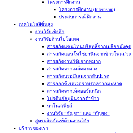
โครงการฝึกงาน
โครงการฝึกงาน (Internship)
ประสบการณ์ ฝึกงาน
เทคโนโลยีขั้นสูง
งานวิจัยเชิงลึก
งานวิจัยด้านไบโอเทค
สารสกัดแซนโทนบริสุทธิ์จากเปลือกมังคุด
สารสกัดแอนโทไซยานินจากข้าวโพดม่วง
สารสกัดงานวิจัยจากหมาก
สารสกัดจากเมล็ดมะม่วง
สารสกัดบรอมีเลนจากสับปะรด
สารออกซีเรสเวอราทรอลจากมะหาด
สารสกัดจากเห็ดออร์แกนิก
โปรตีนอัลบูมินจากรำข้าว
นาโนสเฟียส์
งานวิจัย “กัญชา” และ “กัญชง”
สูตรผลิตภัณฑ์ด้านงานวิจัย
บริการของเรา