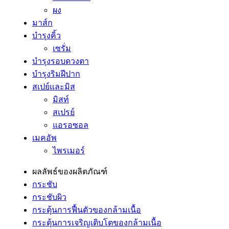
ผง
มาส์ก
บำรุงคิ้ว
เซรั่ม
บำรุงรอบดวงตา
บำรุงริมฝีปาก
สเปย์และมิส
มิสท์
สเปรย์
แอรอซอล
เมคอัพ
ไพรเมอร์
ผลลัพธ์ของผลิตภัณฑ์
กระชับ
กระชับผิว
กระตุ้นการฟื้นตัวของกล้ามเนื้อ
กระตุ้นการเจริญเติบโตของกล้ามเนื้อ