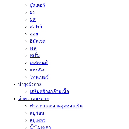
บู๊สเตอร์
ผง
มูส
สเปรย์
ออย
อิมัลเจล
เจล
เซรั่ม
เอสเซนส์
แทนนิ่ง
โทนเนอร์
บำรุงผิวกาย
เสริมสร้างกล้ามเนื้อ
ทำความสะอาด
ทำความสะอาดจุดซ่อนเร้น
สบู่ก้อน
สบู่เหลว
น้ำไมเซล่า