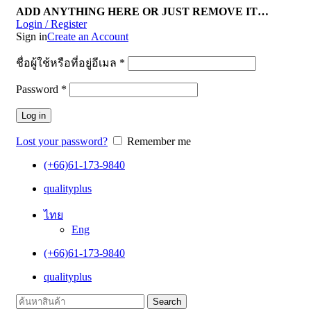
ADD ANYTHING HERE OR JUST REMOVE IT…
Login / Register
Sign in
Create an Account
ชื่อผู้ใช้หรือที่อยู่อีเมล
*
Password
*
Log in
Lost your password?
Remember me
(+66)61-173-9840
qualityplus
ไทย
Eng
(+66)61-173-9840
qualityplus
Search