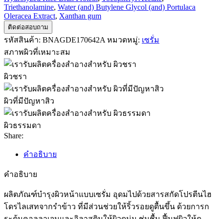
Triethanolamine
,
Water (and) Butylene Glycol (and) Portulaca
Oleracea Extract
,
Xanthan gum
ติดต่อสอบถาม
รหัสสินค้า:
BNAGDE170642A
หมวดหมู่:
เซรั่ม
สภาพผิวที่เหมาะสม
ผิวชรา
ผิวที่มีปัญหาสิว
ผิวธรรมดา
Share:
คำอธิบาย
คำอธิบาย
ผลิตภัณฑ์บำรุงผิวหน้าแบบเซรั่ม อุดมไปด้วยสารสกัดโปรตีนไฮ
โดรไลเสทจากรำข้าว ที่มีส่วนช่วยให้ริ้วรอยดูตื้นขึ้น ด้วยการก
ระตุ้นคอลลาเจนและอิลาสตินให้ผิวดูนุ่ม ชุ่มชื้น ฟื้นฟูผิวให้ดู