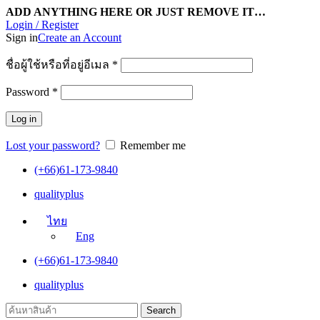
ADD ANYTHING HERE OR JUST REMOVE IT…
Login / Register
Sign in
Create an Account
ชื่อผู้ใช้หรือที่อยู่อีเมล
*
Password
*
Log in
Lost your password?
Remember me
(+66)61-173-9840
qualityplus
ไทย
Eng
(+66)61-173-9840
qualityplus
Search