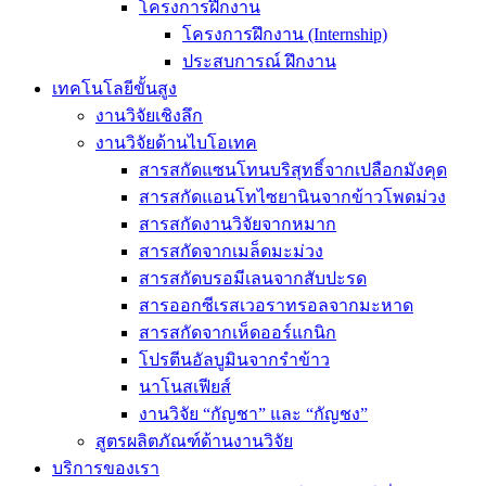
โครงการฝึกงาน
โครงการฝึกงาน (Internship)
ประสบการณ์ ฝึกงาน
เทคโนโลยีขั้นสูง
งานวิจัยเชิงลึก
งานวิจัยด้านไบโอเทค
สารสกัดแซนโทนบริสุทธิ์จากเปลือกมังคุด
สารสกัดแอนโทไซยานินจากข้าวโพดม่วง
สารสกัดงานวิจัยจากหมาก
สารสกัดจากเมล็ดมะม่วง
สารสกัดบรอมีเลนจากสับปะรด
สารออกซีเรสเวอราทรอลจากมะหาด
สารสกัดจากเห็ดออร์แกนิก
โปรตีนอัลบูมินจากรำข้าว
นาโนสเฟียส์
งานวิจัย “กัญชา” และ “กัญชง”
สูตรผลิตภัณฑ์ด้านงานวิจัย
บริการของเรา