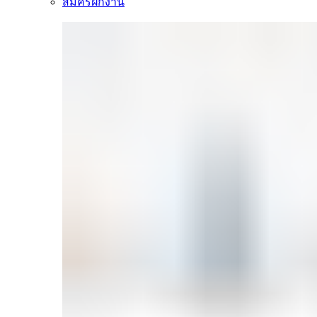
สมัครฝึกงาน