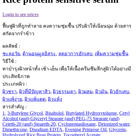
Login to see prices
ฟื้นฟูผิวที่ถูกทำลาย คงความชุ่มชื้น ปรับผิวให้เนียนนุ่ม ด้วยสาร
สกัดจากรำข้าว
ผลลัพธ์ :
ชะลอวัย
,
ต้านอนุมูลอิสระ
,
ลดอาการอักเสบ
,
เพิ่มความชุ่มชื้น
วิธีใช้ :
ทาบำรุงผิวหน้าทั้ง เช้า-เย็น เพื่อให้เนื้อครีมซึมลึกสู่ผิวได้อย่างมี
ประสิทธิภาพ
ประเภทผิว :
ผิวชรา
,
ผิวที่มีปัญหาสิว
,
ผิวธรรมดา
,
ผิวผสม
,
ผิวมัน
,
ผิวอักเสบ
,
ผิวแพ้ง่าย
,
ผิวแพ้แดด
,
ผิวแห้ง
สารสำคัญ :
1
,
3-Butylene Glycol
,
Bisabolol
,
Butylated Hydroxytoluene
,
Cetyl
Alcohol (and) Glyceryl Stearate (and) PEG-75 Stearate (and)
Ceteth-20 (and) Steareth-20
,
Cyclopentasiloxane
,
Deionized water
,
Dimethicone
,
Disodium EDTA
,
Evening Primrose Oil
,
Glycerin
,
Hydrolyzed Rice Bran Protein
,
Tocopheryl Acetate
,