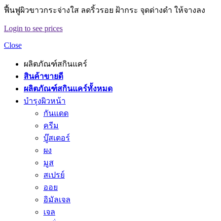
ฟื้นฟูผิวขาวกระจ่างใส ลดริ้วรอย ฝ้ากระ จุดด่างดำ ให้จางลง
Login to see prices
Close
ผลิตภัณฑ์สกินแคร์
สินค้าขายดี
ผลิตภัณฑ์สกินแคร์ทั้งหมด
บำรุงผิวหน้า
กันแดด
ครีม
บู๊สเตอร์
ผง
มูส
สเปรย์
ออย
อิมัลเจล
เจล