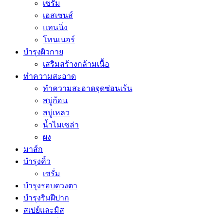
เซรั่ม
เอสเซนส์
แทนนิ่ง
โทนเนอร์
บำรุงผิวกาย
เสริมสร้างกล้ามเนื้อ
ทำความสะอาด
ทำความสะอาดจุดซ่อนเร้น
สบู่ก้อน
สบู่เหลว
น้ำไมเซล่า
ผง
มาส์ก
บำรุงคิ้ว
เซรั่ม
บำรุงรอบดวงตา
บำรุงริมฝีปาก
สเปย์และมิส