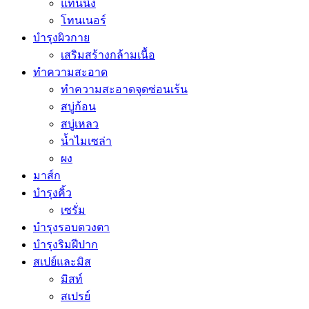
แทนนิ่ง
โทนเนอร์
บำรุงผิวกาย
เสริมสร้างกล้ามเนื้อ
ทำความสะอาด
ทำความสะอาดจุดซ่อนเร้น
สบู่ก้อน
สบู่เหลว
น้ำไมเซล่า
ผง
มาส์ก
บำรุงคิ้ว
เซรั่ม
บำรุงรอบดวงตา
บำรุงริมฝีปาก
สเปย์และมิส
มิสท์
สเปรย์