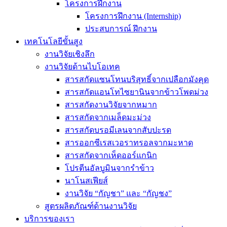
โครงการฝึกงาน
โครงการฝึกงาน (Internship)
ประสบการณ์ ฝึกงาน
เทคโนโลยีขั้นสูง
งานวิจัยเชิงลึก
งานวิจัยด้านไบโอเทค
สารสกัดแซนโทนบริสุทธิ์จากเปลือกมังคุด
สารสกัดแอนโทไซยานินจากข้าวโพดม่วง
สารสกัดงานวิจัยจากหมาก
สารสกัดจากเมล็ดมะม่วง
สารสกัดบรอมีเลนจากสับปะรด
สารออกซีเรสเวอราทรอลจากมะหาด
สารสกัดจากเห็ดออร์แกนิก
โปรตีนอัลบูมินจากรำข้าว
นาโนสเฟียส์
งานวิจัย “กัญชา” และ “กัญชง”
สูตรผลิตภัณฑ์ด้านงานวิจัย
บริการของเรา