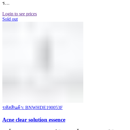
ร…
Login to see prices
Sold out
รหัสสินค้า: BNWHDE190053F
Acne clear solution essence