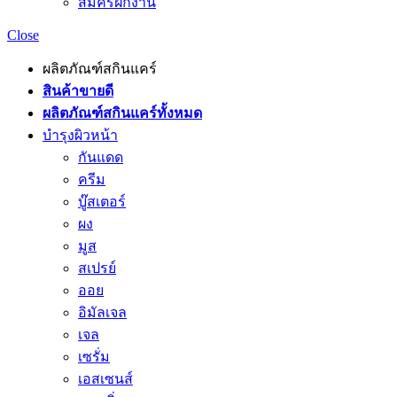
สมัครฝึกงาน
Close
ผลิตภัณฑ์สกินแคร์
สินค้าขายดี
ผลิตภัณฑ์สกินแคร์ทั้งหมด
บำรุงผิวหน้า
กันแดด
ครีม
บู๊สเตอร์
ผง
มูส
สเปรย์
ออย
อิมัลเจล
เจล
เซรั่ม
เอสเซนส์