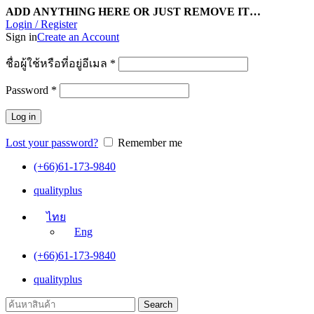
ADD ANYTHING HERE OR JUST REMOVE IT…
Login / Register
Sign in
Create an Account
ชื่อผู้ใช้หรือที่อยู่อีเมล
*
Password
*
Log in
Lost your password?
Remember me
(+66)61-173-9840
qualityplus
ไทย
Eng
(+66)61-173-9840
qualityplus
Search