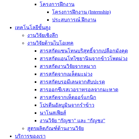
โครงการฝึกงาน
โครงการฝึกงาน (Internship)
ประสบการณ์ ฝึกงาน
เทคโนโลยีขั้นสูง
งานวิจัยเชิงลึก
งานวิจัยด้านไบโอเทค
สารสกัดแซนโทนบริสุทธิ์จากเปลือกมังคุด
สารสกัดแอนโทไซยานินจากข้าวโพดม่วง
สารสกัดงานวิจัยจากหมาก
สารสกัดจากเมล็ดมะม่วง
สารสกัดบรอมีเลนจากสับปะรด
สารออกซีเรสเวอราทรอลจากมะหาด
สารสกัดจากเห็ดออร์แกนิก
โปรตีนอัลบูมินจากรำข้าว
นาโนสเฟียส์
งานวิจัย “กัญชา” และ “กัญชง”
สูตรผลิตภัณฑ์ด้านงานวิจัย
บริการของเรา