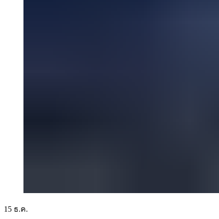
15
ธ.ค.