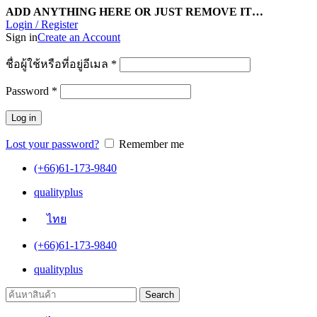
ADD ANYTHING HERE OR JUST REMOVE IT…
Login / Register
Sign in
Create an Account
ชื่อผู้ใช้หรือที่อยู่อีเมล
*
Password
*
Log in
Lost your password?
Remember me
(+66)61-173-9840
qualityplus
ไทย
(+66)61-173-9840
qualityplus
Search