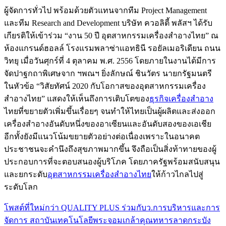
ผู้จัดการทั่วไป พร้อมด้วยตัวแทนจากทีม Project Management
และทีม Research and Development บริษัท ควอลิตี้ พลัสฯ ได้รับ
เกียรติให้เข้าร่วม “งาน 50 ปี อุตสาหกรรมเครื่องสำอางไทย” ณ
ห้องแกรนด์ฮอลล์ โรงแรมพลาซ่าแอทธินี รอยัลเมอริเดียน ถนน
วิทยุ เมื่อวันศุกร์ที่ 4 ตุลาคม พ.ศ. 2556 โดยภายในงานได้มีการ
จัดปาฐกถาพิเศษจาก ฯพณฯ ยิ่งลักษณ์ ชินวัตร นายกรัฐมนตรี
ในหัวข้อ “วิสัยทัศน์ 2020 กับโอกาสของอุตสาหกรรมเครื่อง
สำอางไทย” แสดงให้เห็นถึงการเติบโตของ
ธุรกิจเครื่องสำอาง
ไทยที่ขยายตัวเพิ่มขึ้นเรื่อยๆ จนทำให้ไทยเป็นผู้ผลิตและส่งออก
เครื่องสำอางอันดับหนึ่งของอาเซียนและอันดับสองของเอเชีย
อีกทั้งยังมีแนวโน้มขยายตัวอย่างต่อเนื่องเพราะในอนาคต
ประชาชนจะคำนึงถึงสุขภาพมากขึ้น จึงถือเป็นสิ่งท้าทายของผู้
ประกอบการที่จะตอบสนองผู้บริโภค โดยภาครัฐพร้อมสนับสนุน
และยกระดับ
อุตสาหกรรมเครื่องสำอางไทย
ให้ก้าวไกลไปสู่
ระดับโลก
โพสต์ที่ใหม่กว่า
QUALITY PLUS ร่วมกับว.การบริหารและการ
จัดการ สถาบันเทคโนโลยีพระจอมเกล้าคุณทหารลาดกระบัง