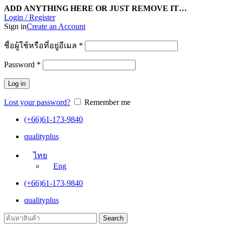
ADD ANYTHING HERE OR JUST REMOVE IT…
Login / Register
Sign in
Create an Account
ชื่อผู้ใช้หรือที่อยู่อีเมล
*
Password
*
Log in
Lost your password?
Remember me
(+66)61-173-9840
qualityplus
ไทย
Eng
(+66)61-173-9840
qualityplus
Search