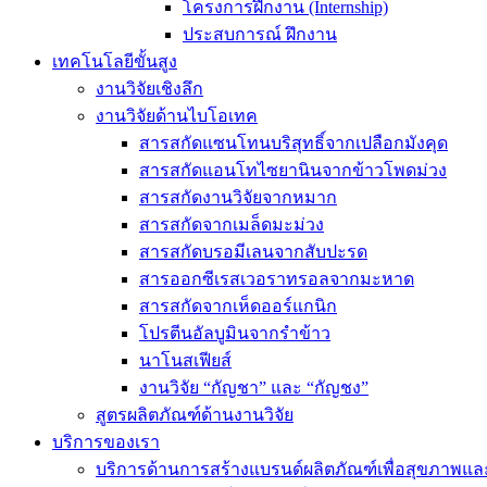
โครงการฝึกงาน (Internship)
ประสบการณ์ ฝึกงาน
เทคโนโลยีขั้นสูง
งานวิจัยเชิงลึก
งานวิจัยด้านไบโอเทค
สารสกัดแซนโทนบริสุทธิ์จากเปลือกมังคุด
สารสกัดแอนโทไซยานินจากข้าวโพดม่วง
สารสกัดงานวิจัยจากหมาก
สารสกัดจากเมล็ดมะม่วง
สารสกัดบรอมีเลนจากสับปะรด
สารออกซีเรสเวอราทรอลจากมะหาด
สารสกัดจากเห็ดออร์แกนิก
โปรตีนอัลบูมินจากรำข้าว
นาโนสเฟียส์
งานวิจัย “กัญชา” และ “กัญชง”
สูตรผลิตภัณฑ์ด้านงานวิจัย
บริการของเรา
บริการด้านการสร้างแบรนด์ผลิตภัณฑ์เพื่อสุขภาพ