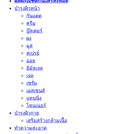
ผลิตภัณฑ์สกินแคร์ทั้งหมด
บำรุงผิวหน้า
กันแดด
ครีม
บู๊สเตอร์
ผง
มูส
สเปรย์
ออย
อิมัลเจล
เจล
เซรั่ม
เอสเซนส์
แทนนิ่ง
โทนเนอร์
บำรุงผิวกาย
เสริมสร้างกล้ามเนื้อ
ทำความสะอาด