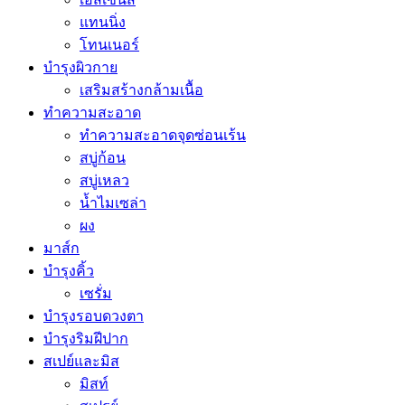
แทนนิ่ง
โทนเนอร์
บำรุงผิวกาย
เสริมสร้างกล้ามเนื้อ
ทำความสะอาด
ทำความสะอาดจุดซ่อนเร้น
สบู่ก้อน
สบู่เหลว
น้ำไมเซล่า
ผง
มาส์ก
บำรุงคิ้ว
เซรั่ม
บำรุงรอบดวงตา
บำรุงริมฝีปาก
สเปย์และมิส
มิสท์