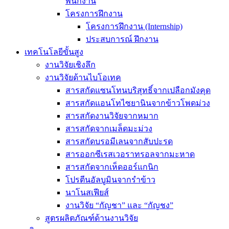
พนักงาน
โครงการฝึกงาน
โครงการฝึกงาน (Internship)
ประสบการณ์ ฝึกงาน
เทคโนโลยีขั้นสูง
งานวิจัยเชิงลึก
งานวิจัยด้านไบโอเทค
สารสกัดแซนโทนบริสุทธิ์จากเปลือกมังคุด
สารสกัดแอนโทไซยานินจากข้าวโพดม่วง
สารสกัดงานวิจัยจากหมาก
สารสกัดจากเมล็ดมะม่วง
สารสกัดบรอมีเลนจากสับปะรด
สารออกซีเรสเวอราทรอลจากมะหาด
สารสกัดจากเห็ดออร์แกนิก
โปรตีนอัลบูมินจากรำข้าว
นาโนสเฟียส์
งานวิจัย “กัญชา” และ “กัญชง”
สูตรผลิตภัณฑ์ด้านงานวิจัย