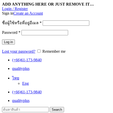
ADD ANYTHING HERE OR JUST REMOVE IT…
Login / Register
Sign in
Create an Account
ชื่อผู้ใช้หรือที่อยู่อีเมล
*
Password
*
Log in
Lost your password?
Remember me
(+66)61-173-9840
qualityplus
ไทย
Eng
(+66)61-173-9840
qualityplus
Search