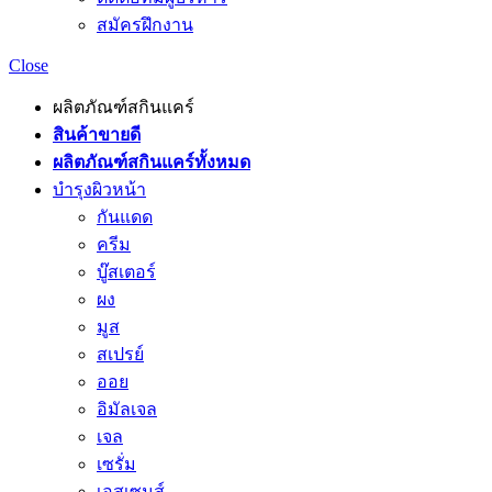
สมัครฝึกงาน
Close
ผลิตภัณฑ์สกินแคร์
สินค้าขายดี
ผลิตภัณฑ์สกินแคร์ทั้งหมด
บำรุงผิวหน้า
กันแดด
ครีม
บู๊สเตอร์
ผง
มูส
สเปรย์
ออย
อิมัลเจล
เจล
เซรั่ม
เอสเซนส์