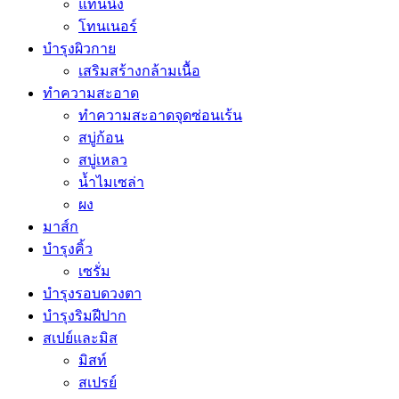
แทนนิ่ง
โทนเนอร์
บำรุงผิวกาย
เสริมสร้างกล้ามเนื้อ
ทำความสะอาด
ทำความสะอาดจุดซ่อนเร้น
สบู่ก้อน
สบู่เหลว
น้ำไมเซล่า
ผง
มาส์ก
บำรุงคิ้ว
เซรั่ม
บำรุงรอบดวงตา
บำรุงริมฝีปาก
สเปย์และมิส
มิสท์
สเปรย์