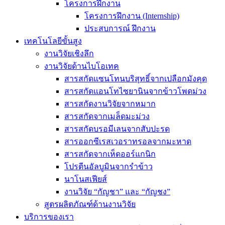
โครงการฝึกงาน
โครงการฝึกงาน (Internship)
ประสบการณ์ ฝึกงาน
เทคโนโลยีขั้นสูง
งานวิจัยเชิงลึก
งานวิจัยด้านไบโอเทค
สารสกัดแซนโทนบริสุทธิ์จากเปลือกมังคุด
สารสกัดแอนโทไซยานินจากข้าวโพดม่วง
สารสกัดงานวิจัยจากหมาก
สารสกัดจากเมล็ดมะม่วง
สารสกัดบรอมีเลนจากสับปะรด
สารออกซีเรสเวอราทรอลจากมะหาด
สารสกัดจากเห็ดออร์แกนิก
โปรตีนอัลบูมินจากรำข้าว
นาโนสเฟียส์
งานวิจัย “กัญชา” และ “กัญชง”
สูตรผลิตภัณฑ์ด้านงานวิจัย
บริการของเรา