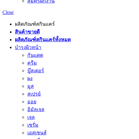
สมัครฝึกงาน
Close
ผลิตภัณฑ์สกินแคร์
สินค้าขายดี
ผลิตภัณฑ์สกินแคร์ทั้งหมด
บำรุงผิวหน้า
กันแดด
ครีม
บู๊สเตอร์
ผง
มูส
สเปรย์
ออย
อิมัลเจล
เจล
เซรั่ม
เอสเซนส์