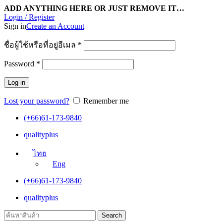
ADD ANYTHING HERE OR JUST REMOVE IT…
Login / Register
Sign in
Create an Account
ชื่อผู้ใช้หรือที่อยู่อีเมล
*
Password
*
Log in
Lost your password?
Remember me
(+66)61-173-9840
qualityplus
ไทย
Eng
(+66)61-173-9840
qualityplus
Search