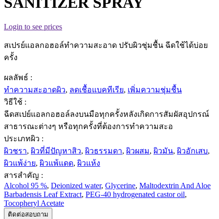
SANITIZER SPRAY
Login to see prices
สเปรย์แอลกอฮอล์ทำความสะอาด ปรับผิวชุ่มชื้น ฉีดใช้ได้บ่อย
ครั้ง
ผลลัพธ์ :
ทำความสะอาดผิว
,
ลดเชื้อแบคทีเรีย
,
เพิ่มความชุ่มชื้น
วิธีใช้ :
ฉีดสเปย์แอลกอฮอล์ลงบนมือทุกครั้งหลังเกิดการสัมผัสอุปกรณ์
สาธารณะต่างๆ หรือทุกครั้งที่ต้องการทำความสะอ
ประเภทผิว :
ผิวชรา
,
ผิวที่มีปัญหาสิว
,
ผิวธรรมดา
,
ผิวผสม
,
ผิวมัน
,
ผิวอักเสบ
,
ผิวแพ้ง่าย
,
ผิวแพ้แดด
,
ผิวแห้ง
สารสำคัญ :
Alcohol 95 %
,
Deionized water
,
Glycerine
,
Maltodextrin And Aloe
Barbadensis Leaf Extract
,
PEG-40 hydrogenated castor oil
,
Tocopheryl Acetate
ติดต่อสอบถาม