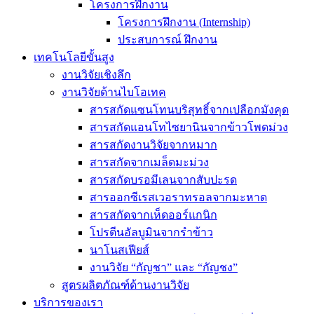
โครงการฝึกงาน
โครงการฝึกงาน (Internship)
ประสบการณ์ ฝึกงาน
เทคโนโลยีขั้นสูง
งานวิจัยเชิงลึก
งานวิจัยด้านไบโอเทค
สารสกัดแซนโทนบริสุทธิ์จากเปลือกมังคุด
สารสกัดแอนโทไซยานินจากข้าวโพดม่วง
สารสกัดงานวิจัยจากหมาก
สารสกัดจากเมล็ดมะม่วง
สารสกัดบรอมีเลนจากสับปะรด
สารออกซีเรสเวอราทรอลจากมะหาด
สารสกัดจากเห็ดออร์แกนิก
โปรตีนอัลบูมินจากรำข้าว
นาโนสเฟียส์
งานวิจัย “กัญชา” และ “กัญชง”
สูตรผลิตภัณฑ์ด้านงานวิจัย
บริการของเรา