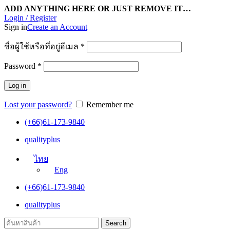
ADD ANYTHING HERE OR JUST REMOVE IT…
Login / Register
Sign in
Create an Account
ชื่อผู้ใช้หรือที่อยู่อีเมล
*
Password
*
Log in
Lost your password?
Remember me
(+66)61-173-9840
qualityplus
ไทย
Eng
(+66)61-173-9840
qualityplus
Search