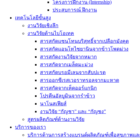
โครงการฝึกงาน (Internship)
ประสบการณ์ ฝึกงาน
เทคโนโลยีขั้นสูง
งานวิจัยเชิงลึก
งานวิจัยด้านไบโอเทค
สารสกัดแซนโทนบริสุทธิ์จากเปลือกมังคุด
สารสกัดแอนโทไซยานินจากข้าวโพดม่วง
สารสกัดงานวิจัยจากหมาก
สารสกัดจากเมล็ดมะม่วง
สารสกัดบรอมีเลนจากสับปะรด
สารออกซีเรสเวอราทรอลจากมะหาด
สารสกัดจากเห็ดออร์แกนิก
โปรตีนอัลบูมินจากรำข้าว
นาโนสเฟียส์
งานวิจัย “กัญชา” และ “กัญชง”
สูตรผลิตภัณฑ์ด้านงานวิจัย
บริการของเรา
บริการด้านการสร้างแบรนด์ผลิตภัณฑ์เพื่อสุขภาพ