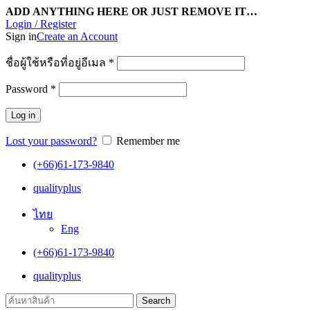
ADD ANYTHING HERE OR JUST REMOVE IT…
Login / Register
Sign in
Create an Account
ชื่อผู้ใช้หรือที่อยู่อีเมล
*
Password
*
Log in
Lost your password?
Remember me
(+66)61-173-9840
qualityplus
ไทย
Eng
(+66)61-173-9840
qualityplus
Search