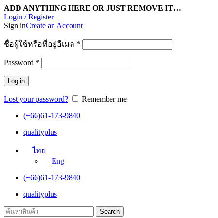
ADD ANYTHING HERE OR JUST REMOVE IT…
Login / Register
Sign in
Create an Account
ชื่อผู้ใช้หรือที่อยู่อีเมล
*
Password
*
Log in
Lost your password?
Remember me
(+66)61-173-9840
qualityplus
ไทย
Eng
(+66)61-173-9840
qualityplus
Search