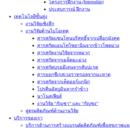
โครงการฝึกงาน (Internship)
ประสบการณ์ ฝึกงาน
เทคโนโลยีขั้นสูง
งานวิจัยเชิงลึก
งานวิจัยด้านไบโอเทค
สารสกัดแซนโทนบริสุทธิ์จากเปลือกมังคุด
สารสกัดแอนโทไซยานินจากข้าวโพดม่วง
สารสกัดงานวิจัยจากหมาก
สารสกัดจากเมล็ดมะม่วง
สารสกัดบรอมีเลนจากสับปะรด
สารออกซีเรสเวอราทรอลจากมะหาด
สารสกัดจากเห็ดออร์แกนิก
โปรตีนอัลบูมินจากรำข้าว
นาโนสเฟียส์
งานวิจัย “กัญชา” และ “กัญชง”
สูตรผลิตภัณฑ์ด้านงานวิจัย
บริการของเรา
บริการด้านการสร้างแบรนด์ผลิตภัณฑ์เพื่อสุขภาพ