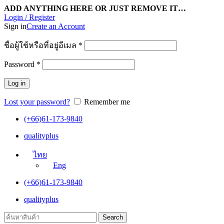
ADD ANYTHING HERE OR JUST REMOVE IT…
Login / Register
Sign in
Create an Account
ชื่อผู้ใช้หรือที่อยู่อีเมล
*
Password
*
Log in
Lost your password?
Remember me
(+66)61-173-9840
qualityplus
ไทย
Eng
(+66)61-173-9840
qualityplus
Search