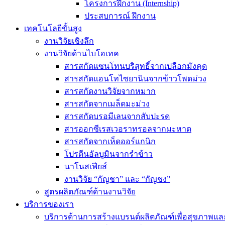
โครงการฝึกงาน (Internship)
ประสบการณ์ ฝึกงาน
เทคโนโลยีขั้นสูง
งานวิจัยเชิงลึก
งานวิจัยด้านไบโอเทค
สารสกัดแซนโทนบริสุทธิ์จากเปลือกมังคุด
สารสกัดแอนโทไซยานินจากข้าวโพดม่วง
สารสกัดงานวิจัยจากหมาก
สารสกัดจากเมล็ดมะม่วง
สารสกัดบรอมีเลนจากสับปะรด
สารออกซีเรสเวอราทรอลจากมะหาด
สารสกัดจากเห็ดออร์แกนิก
โปรตีนอัลบูมินจากรำข้าว
นาโนสเฟียส์
งานวิจัย “กัญชา” และ “กัญชง”
สูตรผลิตภัณฑ์ด้านงานวิจัย
บริการของเรา
บริการด้านการสร้างแบรนด์ผลิตภัณฑ์เพื่อสุขภาพ