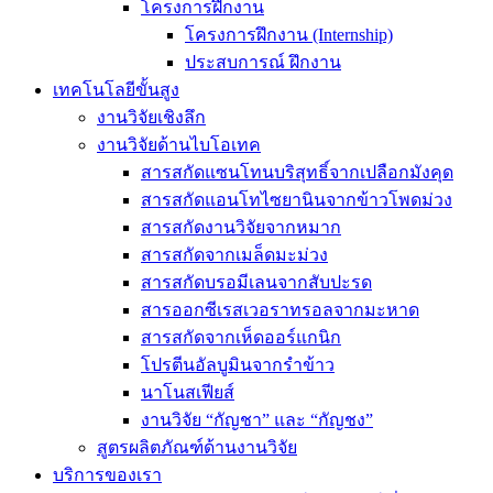
โครงการฝึกงาน
โครงการฝึกงาน (Internship)
ประสบการณ์ ฝึกงาน
เทคโนโลยีขั้นสูง
งานวิจัยเชิงลึก
งานวิจัยด้านไบโอเทค
สารสกัดแซนโทนบริสุทธิ์จากเปลือกมังคุด
สารสกัดแอนโทไซยานินจากข้าวโพดม่วง
สารสกัดงานวิจัยจากหมาก
สารสกัดจากเมล็ดมะม่วง
สารสกัดบรอมีเลนจากสับปะรด
สารออกซีเรสเวอราทรอลจากมะหาด
สารสกัดจากเห็ดออร์แกนิก
โปรตีนอัลบูมินจากรำข้าว
นาโนสเฟียส์
งานวิจัย “กัญชา” และ “กัญชง”
สูตรผลิตภัณฑ์ด้านงานวิจัย
บริการของเรา