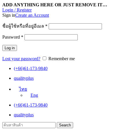
ADD ANYTHING HERE OR JUST REMOVE IT…
Login / Register
Sign in
Create an Account
ชื่อผู้ใช้หรือที่อยู่อีเมล
*
Password
*
Log in
Lost your password?
Remember me
(+66)61-173-9840
qualityplus
ไทย
Eng
(+66)61-173-9840
qualityplus
Search