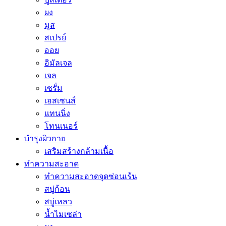
ผง
มูส
สเปรย์
ออย
อิมัลเจล
เจล
เซรั่ม
เอสเซนส์
แทนนิ่ง
โทนเนอร์
บำรุงผิวกาย
เสริมสร้างกล้ามเนื้อ
ทำความสะอาด
ทำความสะอาดจุดซ่อนเร้น
สบู่ก้อน
สบู่เหลว
น้ำไมเซล่า