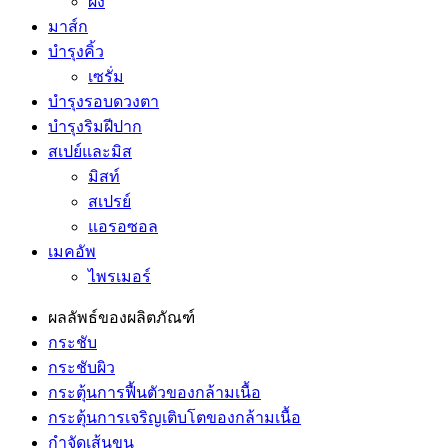
ผง
มาส์ก
บำรุงคิ้ว
เซรั่ม
บำรุงรอบดวงตา
บำรุงริมฝีปาก
สเปย์และมิส
มิสท์
สเปรย์
แอรอซอล
เมคอัพ
ไพรเมอร์
ผลลัพธ์ของผลิตภัณฑ์
กระชับ
กระชับผิว
กระตุ้นการฟื้นตัวของกล้ามเนื้อ
กระตุ้นการเจริญเติบโตของกล้ามเนื้อ
กำจัดเส้นขน