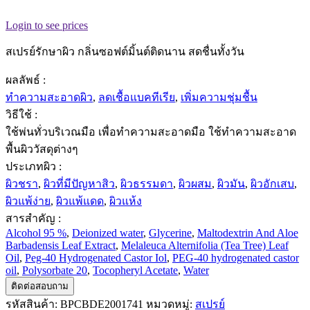
Login to see prices
สเปรย์รักษาผิว กลิ่นซอฟต์มิ้นต์ติดนาน สดชื่นทั้งวัน
ผลลัพธ์ :
ทำความสะอาดผิว
,
ลดเชื้อแบคทีเรีย
,
เพิ่มความชุ่มชื้น
วิธีใช้ :
ใช้พ่นทั่วบริเวณมือ เพื่อทำความสะอาดมือ ใช้ทำความสะอาด
พื้นผิววัสดุต่างๆ
ประเภทผิว :
ผิวชรา
,
ผิวที่มีปัญหาสิว
,
ผิวธรรมดา
,
ผิวผสม
,
ผิวมัน
,
ผิวอักเสบ
,
ผิวแพ้ง่าย
,
ผิวแพ้แดด
,
ผิวแห้ง
สารสำคัญ :
Alcohol 95 %
,
Deionized water
,
Glycerine
,
Maltodextrin And Aloe
Barbadensis Leaf Extract
,
Melaleuca Alternifolia (Tea Tree) Leaf
Oil
,
Peg-40 Hydrogenated Castor Iol
,
PEG-40 hydrogenated castor
oil
,
Polysorbate 20
,
Tocopheryl Acetate
,
Water
ติดต่อสอบถาม
รหัสสินค้า:
BPCBDE2001741
หมวดหมู่:
สเปรย์