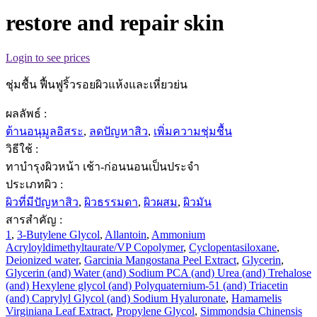
restore and repair skin
Login to see prices
ชุ่มชื้น ฟื้นฟูริ้วรอยผิวแห้งและเหี่ยวย่น
ผลลัพธ์ :
ต้านอนุมูลอิสระ
,
ลดปัญหาสิว
,
เพิ่มความชุ่มชื้น
วิธีใช้ :
ทาบำรุงผิวหน้า เช้า-ก่อนนอนเป็นประจำ
ประเภทผิว :
ผิวที่มีปัญหาสิว
,
ผิวธรรมดา
,
ผิวผสม
,
ผิวมัน
สารสำคัญ :
1
,
3-Butylene Glycol
,
Allantoin
,
Ammonium
Acryloyldimethyltaurate/VP Copolymer
,
Cyclopentasiloxane
,
Deionized water
,
Garcinia Mangostana Peel Extract
,
Glycerin
,
Glycerin (and) Water (and) Sodium PCA (and) Urea (and) Trehalose
(and) Hexylene glycol (and) Polyquaternium-51 (and) Triacetin
(and) Caprylyl Glycol (and) Sodium Hyaluronate
,
Hamamelis
Virginiana Leaf Extract
,
Propylene Glycol
,
Simmondsia Chinensis