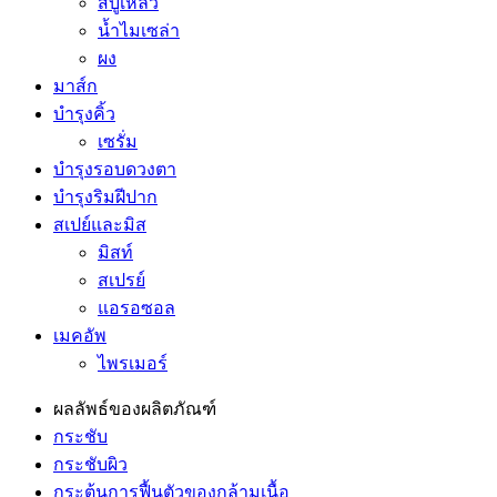
สบู่เหลว
น้ำไมเซล่า
ผง
มาส์ก
บำรุงคิ้ว
เซรั่ม
บำรุงรอบดวงตา
บำรุงริมฝีปาก
สเปย์และมิส
มิสท์
สเปรย์
แอรอซอล
เมคอัพ
ไพรเมอร์
ผลลัพธ์ของผลิตภัณฑ์
กระชับ
กระชับผิว
กระตุ้นการฟื้นตัวของกล้ามเนื้อ