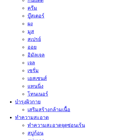
กันแดด
ครีม
บู๊สเตอร์
ผง
มูส
สเปรย์
ออย
อิมัลเจล
เจล
เซรั่ม
เอสเซนส์
แทนนิ่ง
โทนเนอร์
บำรุงผิวกาย
เสริมสร้างกล้ามเนื้อ
ทำความสะอาด
ทำความสะอาดจุดซ่อนเร้น
สบู่ก้อน