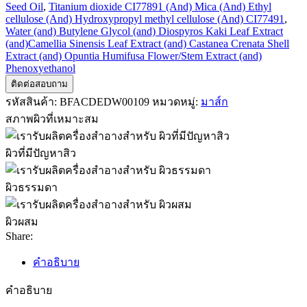
Seed Oil
,
Titanium dioxide CI77891 (And) Mica (And) Ethyl
cellulose (And) Hydroxypropyl methyl cellulose (And) CI77491
,
Water (and) Butylene Glycol (and) Diospyros Kaki Leaf Extract
(and)Camellia Sinensis Leaf Extract (and) Castanea Crenata Shell
Extract (and) Opuntia Humifusa Flower/Stem Extract (and)
Phenoxyethanol
ติดต่อสอบถาม
รหัสสินค้า:
BFACDEDW00109
หมวดหมู่:
มาส์ก
สภาพผิวที่เหมาะสม
ผิวที่มีปัญหาสิว
ผิวธรรมดา
ผิวผสม
Share:
คำอธิบาย
คำอธิบาย