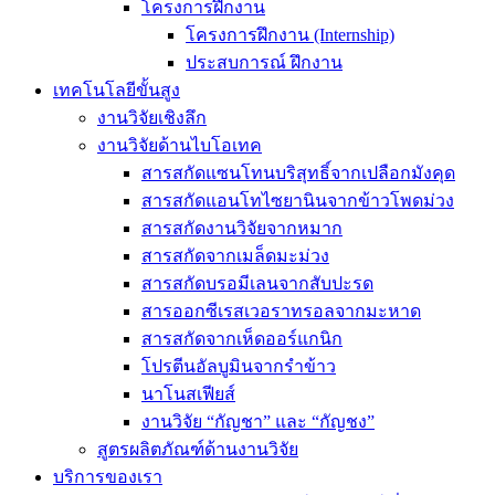
โครงการฝึกงาน
โครงการฝึกงาน (Internship)
ประสบการณ์ ฝึกงาน
เทคโนโลยีขั้นสูง
งานวิจัยเชิงลึก
งานวิจัยด้านไบโอเทค
สารสกัดแซนโทนบริสุทธิ์จากเปลือกมังคุด
สารสกัดแอนโทไซยานินจากข้าวโพดม่วง
สารสกัดงานวิจัยจากหมาก
สารสกัดจากเมล็ดมะม่วง
สารสกัดบรอมีเลนจากสับปะรด
สารออกซีเรสเวอราทรอลจากมะหาด
สารสกัดจากเห็ดออร์แกนิก
โปรตีนอัลบูมินจากรำข้าว
นาโนสเฟียส์
งานวิจัย “กัญชา” และ “กัญชง”
สูตรผลิตภัณฑ์ด้านงานวิจัย
บริการของเรา