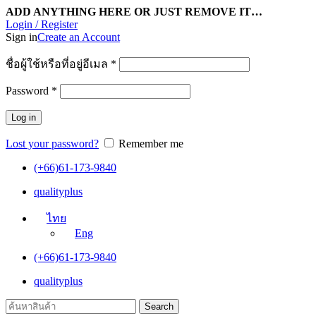
ADD ANYTHING HERE OR JUST REMOVE IT…
Login / Register
Sign in
Create an Account
ชื่อผู้ใช้หรือที่อยู่อีเมล
*
Password
*
Log in
Lost your password?
Remember me
(+66)61-173-9840
qualityplus
ไทย
Eng
(+66)61-173-9840
qualityplus
Search