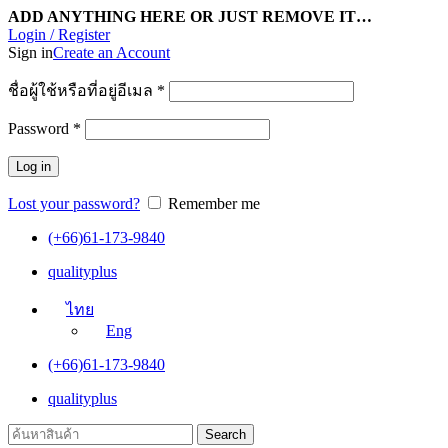
ADD ANYTHING HERE OR JUST REMOVE IT…
Login / Register
Sign in
Create an Account
ชื่อผู้ใช้หรือที่อยู่อีเมล
*
Password
*
Log in
Lost your password?
Remember me
(+66)61-173-9840
qualityplus
ไทย
Eng
(+66)61-173-9840
qualityplus
Search