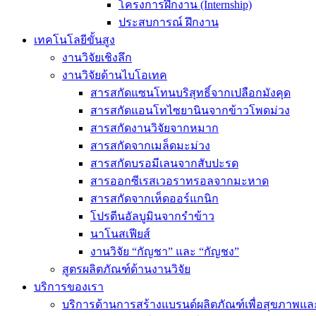
โครงการฝึกงาน (Internship)
ประสบการณ์ ฝึกงาน
เทคโนโลยีขั้นสูง
งานวิจัยเชิงลึก
งานวิจัยด้านไบโอเทค
สารสกัดแซนโทนบริสุทธิ์จากเปลือกมังคุด
สารสกัดแอนโทไซยานินจากข้าวโพดม่วง
สารสกัดงานวิจัยจากหมาก
สารสกัดจากเมล็ดมะม่วง
สารสกัดบรอมีเลนจากสับปะรด
สารออกซีเรสเวอราทรอลจากมะหาด
สารสกัดจากเห็ดออร์แกนิก
โปรตีนอัลบูมินจากรำข้าว
นาโนสเฟียส์
งานวิจัย “กัญชา” และ “กัญชง”
สูตรผลิตภัณฑ์ด้านงานวิจัย
บริการของเรา
บริการด้านการสร้างแบรนด์ผลิตภัณฑ์เพื่อสุขภาพ