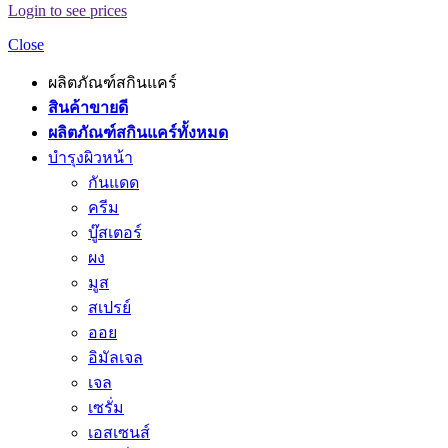
Login to see prices
Close
ผลิตภัณฑ์สกินแคร์
สินค้าขายดี
ผลิตภัณฑ์สกินแคร์ทั้งหมด
บำรุงผิวหน้า
กันแดด
ครีม
บู๊สเตอร์
ผง
มูส
สเปรย์
ออย
อิมัลเจล
เจล
เซรั่ม
เอสเซนส์