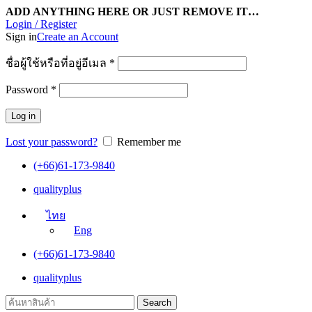
ADD ANYTHING HERE OR JUST REMOVE IT…
Login / Register
Sign in
Create an Account
ชื่อผู้ใช้หรือที่อยู่อีเมล
*
Password
*
Log in
Lost your password?
Remember me
(+66)61-173-9840
qualityplus
ไทย
Eng
(+66)61-173-9840
qualityplus
Search