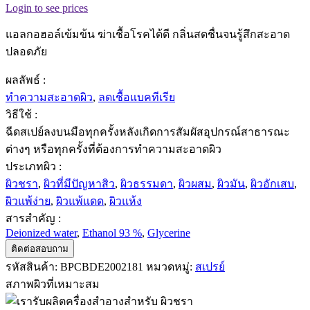
Login to see prices
แอลกอฮอล์เข้มข้น ฆ่าเชื้อโรคได้ดี กลิ่นสดชื่นจนรู้สึกสะอาด
ปลอดภัย
ผลลัพธ์ :
ทำความสะอาดผิว
,
ลดเชื้อแบคทีเรีย
วิธีใช้ :
ฉีดสเปย์ลงบนมือทุกครั้งหลังเกิดการสัมผัสอุปกรณ์สาธารณะ
ต่างๆ หรือทุกครั้งที่ต้องการทำความสะอาดผิว
ประเภทผิว :
ผิวชรา
,
ผิวที่มีปัญหาสิว
,
ผิวธรรมดา
,
ผิวผสม
,
ผิวมัน
,
ผิวอักเสบ
,
ผิวแพ้ง่าย
,
ผิวแพ้แดด
,
ผิวแห้ง
สารสำคัญ :
Deionized water
,
Ethanol 93 %
,
Glycerine
ติดต่อสอบถาม
รหัสสินค้า:
BPCBDE2002181
หมวดหมู่:
สเปรย์
สภาพผิวที่เหมาะสม