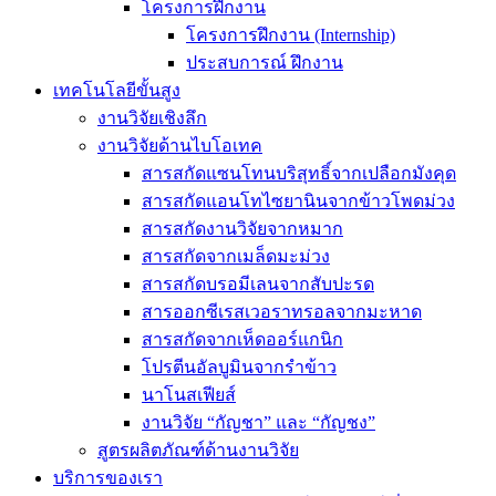
โครงการฝึกงาน
โครงการฝึกงาน (Internship)
ประสบการณ์ ฝึกงาน
เทคโนโลยีขั้นสูง
งานวิจัยเชิงลึก
งานวิจัยด้านไบโอเทค
สารสกัดแซนโทนบริสุทธิ์จากเปลือกมังคุด
สารสกัดแอนโทไซยานินจากข้าวโพดม่วง
สารสกัดงานวิจัยจากหมาก
สารสกัดจากเมล็ดมะม่วง
สารสกัดบรอมีเลนจากสับปะรด
สารออกซีเรสเวอราทรอลจากมะหาด
สารสกัดจากเห็ดออร์แกนิก
โปรตีนอัลบูมินจากรำข้าว
นาโนสเฟียส์
งานวิจัย “กัญชา” และ “กัญชง”
สูตรผลิตภัณฑ์ด้านงานวิจัย
บริการของเรา