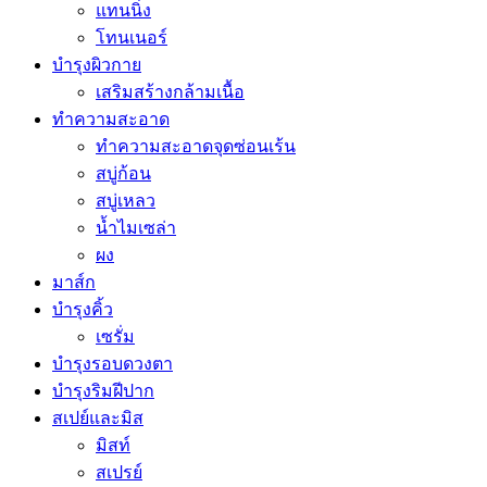
แทนนิ่ง
โทนเนอร์
บำรุงผิวกาย
เสริมสร้างกล้ามเนื้อ
ทำความสะอาด
ทำความสะอาดจุดซ่อนเร้น
สบู่ก้อน
สบู่เหลว
น้ำไมเซล่า
ผง
มาส์ก
บำรุงคิ้ว
เซรั่ม
บำรุงรอบดวงตา
บำรุงริมฝีปาก
สเปย์และมิส
มิสท์
สเปรย์