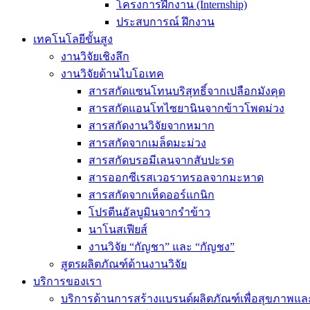
โครงการฝึกงาน (Internship)
ประสบการณ์ ฝึกงาน
เทคโนโลยีขั้นสูง
งานวิจัยเชิงลึก
งานวิจัยด้านไบโอเทค
สารสกัดแซนโทนบริสุทธิ์จากเปลือกมังคุด
สารสกัดแอนโทไซยานินจากข้าวโพดม่วง
สารสกัดงานวิจัยจากหมาก
สารสกัดจากเมล็ดมะม่วง
สารสกัดบรอมีเลนจากสับปะรด
สารออกซีเรสเวอราทรอลจากมะหาด
สารสกัดจากเห็ดออร์แกนิก
โปรตีนอัลบูมินจากรำข้าว
นาโนสเฟียส์
งานวิจัย “กัญชา” และ “กัญชง”
สูตรผลิตภัณฑ์ด้านงานวิจัย
บริการของเรา
บริการด้านการสร้างแบรนด์ผลิตภัณฑ์เพื่อสุขภาพ