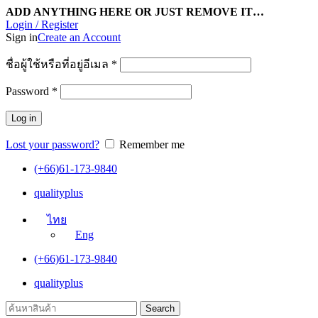
ADD ANYTHING HERE OR JUST REMOVE IT…
Login / Register
Sign in
Create an Account
ชื่อผู้ใช้หรือที่อยู่อีเมล
*
Password
*
Log in
Lost your password?
Remember me
(+66)61-173-9840
qualityplus
ไทย
Eng
(+66)61-173-9840
qualityplus
Search