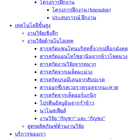
โครงการฝึกงาน
โครงการฝึกงาน (Internship)
ประสบการณ์ ฝึกงาน
เทคโนโลยีขั้นสูง
งานวิจัยเชิงลึก
งานวิจัยด้านไบโอเทค
สารสกัดแซนโทนบริสุทธิ์จากเปลือกมังคุด
สารสกัดแอนโทไซยานินจากข้าวโพดม่วง
สารสกัดงานวิจัยจากหมาก
สารสกัดจากเมล็ดมะม่วง
สารสกัดบรอมีเลนจากสับปะรด
สารออกซีเรสเวอราทรอลจากมะหาด
สารสกัดจากเห็ดออร์แกนิก
โปรตีนอัลบูมินจากรำข้าว
นาโนสเฟียส์
งานวิจัย “กัญชา” และ “กัญชง”
สูตรผลิตภัณฑ์ด้านงานวิจัย
บริการของเรา