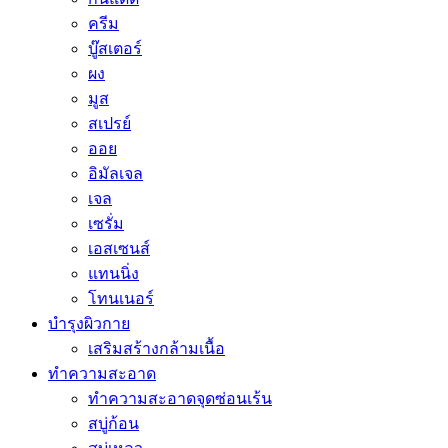
ครีม
บู๊สเตอร์
ผง
มูส
สเปรย์
ออย
อิมัลเจล
เจล
เซรั่ม
เอสเซนส์
แทนนิ่ง
โทนเนอร์
บำรุงผิวกาย
เสริมสร้างกล้ามเนื้อ
ทำความสะอาด
ทำความสะอาดจุดซ่อนเร้น
สบู่ก้อน