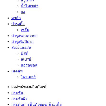
สบู่เหลว
น้ำไมเซล่า
ผง
มาส์ก
บำรุงคิ้ว
เซรั่ม
บำรุงรอบดวงตา
บำรุงริมฝีปาก
สเปย์และมิส
มิสท์
สเปรย์
แอรอซอล
เมคอัพ
ไพรเมอร์
ผลลัพธ์ของผลิตภัณฑ์
กระชับ
กระชับผิว
กระตุ้นการฟื้นตัวของกล้ามเนื้อ