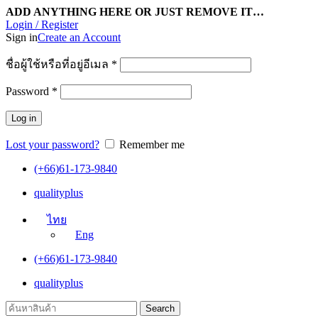
ADD ANYTHING HERE OR JUST REMOVE IT…
Login / Register
Sign in
Create an Account
ชื่อผู้ใช้หรือที่อยู่อีเมล
*
Password
*
Log in
Lost your password?
Remember me
(+66)61-173-9840
qualityplus
ไทย
Eng
(+66)61-173-9840
qualityplus
Search