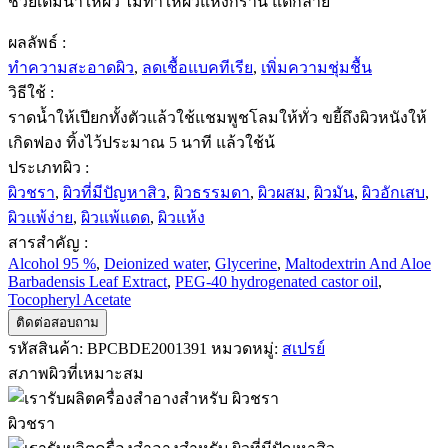
ช่วยเติมน้ำให้ผิว ไม่ทำให้ผิวแห้งกร้าน แตกลาย
ผลลัพธ์ :
ทำความสะอาดผิว
,
ลดเชื้อแบคทีเรีย
,
เพิ่มความชุ่มชื้น
วิธีใช้ :
ราดน้ำให้เปียกทั้งตัวแล้วใช้แชมพูชโลมให้ทั่ว ขยี้ถึงผิวหนังให้
เกิดฟอง ทิ้งไว้ประมาณ 5 นาที แล้วใช้น้
ประเภทผิว :
ผิวชรา
,
ผิวที่มีปัญหาสิว
,
ผิวธรรมดา
,
ผิวผสม
,
ผิวมัน
,
ผิวอักเสบ
,
ผิวแพ้ง่าย
,
ผิวแพ้แดด
,
ผิวแห้ง
สารสำคัญ :
Alcohol 95 %
,
Deionized water
,
Glycerine
,
Maltodextrin And Aloe
Barbadensis Leaf Extract
,
PEG-40 hydrogenated castor oil
,
Tocopheryl Acetate
ติดต่อสอบถาม
รหัสสินค้า:
BPCBDE2001391
หมวดหมู่:
สเปรย์
สภาพผิวที่เหมาะสม
ผิวชรา