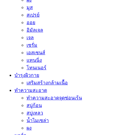
มูส
สเปรย์
ออย
อิมัลเจล
เจล
เซรั่ม
เอสเซนส์
แทนนิ่ง
โทนเนอร์
บำรุงผิวกาย
เสริมสร้างกล้ามเนื้อ
ทำความสะอาด
ทำความสะอาดจุดซ่อนเร้น
สบู่ก้อน
สบู่เหลว
น้ำไมเซล่า
ผง