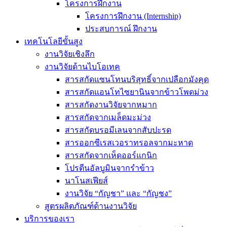
โครงการฝึกงาน
โครงการฝึกงาน (Internship)
ประสบการณ์ ฝึกงาน
เทคโนโลยีขั้นสูง
งานวิจัยเชิงลึก
งานวิจัยด้านไบโอเทค
สารสกัดแซนโทนบริสุทธิ์จากเปลือกมังคุด
สารสกัดแอนโทไซยานินจากข้าวโพดม่วง
สารสกัดงานวิจัยจากหมาก
สารสกัดจากเมล็ดมะม่วง
สารสกัดบรอมีเลนจากสับปะรด
สารออกซีเรสเวอราทรอลจากมะหาด
สารสกัดจากเห็ดออร์แกนิก
โปรตีนอัลบูมินจากรำข้าว
นาโนสเฟียส์
งานวิจัย “กัญชา” และ “กัญชง”
สูตรผลิตภัณฑ์ด้านงานวิจัย
บริการของเรา