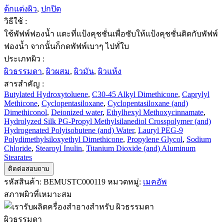
ต้กแต่งผิว
,
ปกปิด
วิธีใช้ :
ใช้พัฟพ์ฟองน้ำ แตะที่แป้งคุชชั่นเพื่อซับให้แป้งคุชชั่นติดกับพัฟพ์
ฟองน้ำ จากนั้นก็กดพัฟพ์เบาๆ ไปทั่ใบ
ประเภทผิว :
ผิวธรรมดา
,
ผิวผสม
,
ผิวมัน
,
ผิวแห้ง
สารสำคัญ :
Butylated Hydroxytoluene
,
C30-45 Alkyl Dimethicone
,
Caprylyl
Methicone
,
Cyclopentasiloxane
,
Cyclopentasiloxane (and)
Dimethiconol
,
Deionized water
,
Ethylhexyl Methoxycinnamate
,
Hydrolyzed Silk PG-Propyl Methylsilanediol Crosspolymer (and)
Hydrogenated Polyisobutene (and) Water
,
Lauryl PEG-9
Polydimethylsiloxyethyl Dimethicone
,
Propylene Glycol
,
Sodium
Chloride
,
Stearoyl Inulin
,
Titanium Dioxide (and) Aluminum
Stearates
ติดต่อสอบถาม
รหัสสินค้า:
BEMUSTC000119
หมวดหมู่:
เมคอัพ
สภาพผิวที่เหมาะสม
ผิวธรรมดา