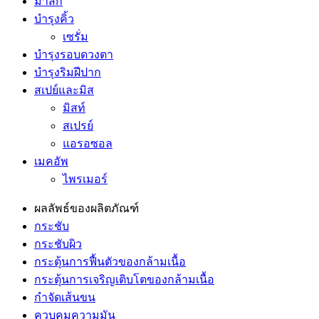
มาส์ก
บำรุงคิ้ว
เซรั่ม
บำรุงรอบดวงตา
บำรุงริมฝีปาก
สเปย์และมิส
มิสท์
สเปรย์
แอรอซอล
เมคอัพ
ไพรเมอร์
ผลลัพธ์ของผลิตภัณฑ์
กระชับ
กระชับผิว
กระตุ้นการฟื้นตัวของกล้ามเนื้อ
กระตุ้นการเจริญเติบโตของกล้ามเนื้อ
กำจัดเส้นขน
ควบคุมความมัน