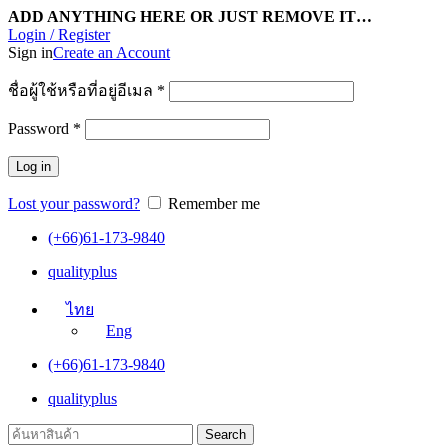
ADD ANYTHING HERE OR JUST REMOVE IT…
Login / Register
Sign in
Create an Account
ชื่อผู้ใช้หรือที่อยู่อีเมล
*
Password
*
Log in
Lost your password?
Remember me
(+66)61-173-9840
qualityplus
ไทย
Eng
(+66)61-173-9840
qualityplus
Search